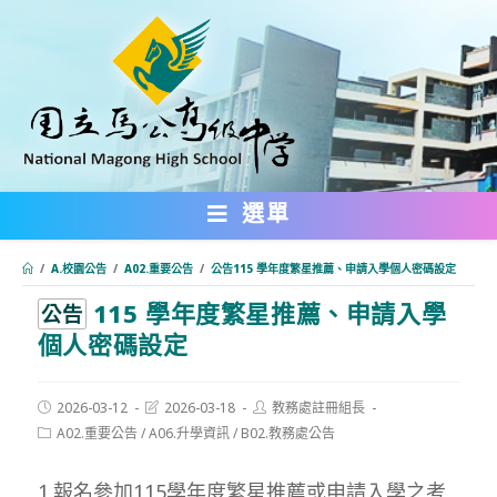
跳
轉
至
主
要
內
選單
容
/
A.校園公告
/
A02.重要公告
/
公告115 學年度繁星推薦、申請入學個人密碼設定
115 學年度繁星推薦、申請入學
:::
公告
個人密碼設定
Post
Post
Post
2026-03-12
2026-03-18
教務處註冊組長
published:
last
author:
Post
A02.重要公告
/
A06.升學資訊
/
B02.教務處公告
modified:
category:
1.報名參加115學年度繁星推薦或申請入學之考