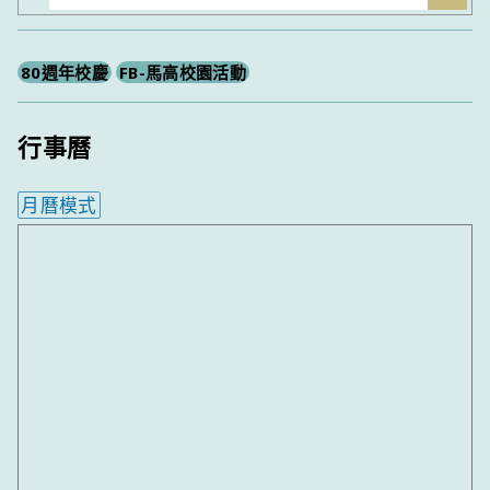
尋
80週年校慶
FB-馬高校園活動
行事曆
月曆模式
內嵌行事曆為視覺預覽，完整行事曆內容請使用