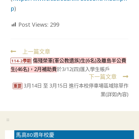
p
)
Post Views:
299
上一篇文章
Read
傷殘榮軍(軍公教遺族)生(6名)及離島半公費
more
114-2學期
生(46名)，2月補助費
於3/12(四)匯入學生帳戶
articles
下一篇文章
3月14日 至 3月15日 進行本校停車場區域除草作
重要
業(詳如內容)
:::
馬高80週年校慶