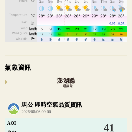
氣象資訊
澎湖縣
一週氣象
內嵌空氣品質小工具為視覺預覽，完整即時空氣