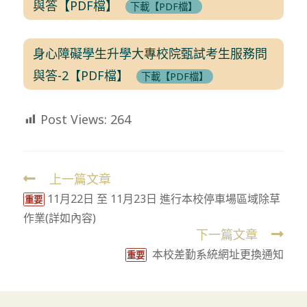
與答【PDF檔】
下載【PDF檔】
身心障礙學生升學大專校院甄試考生服務問
與答-2【PDF檔】
下載【PDF檔】
Post Views:
264
上一篇文章
Read
11月22日 至 11月23日 進行本校停車場區域除草
more
重要
作業(詳如內容)
articles
下一篇文章
本校差勤系統網址更換通知
重要