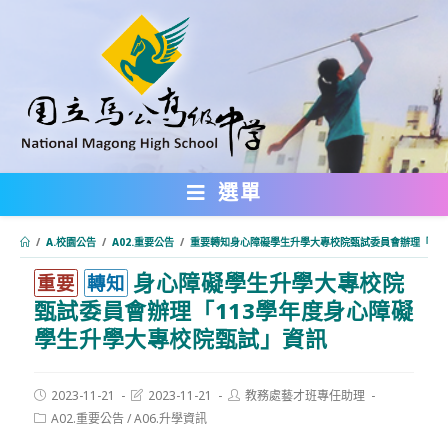
跳
轉
至
主
要
內
選單
容
/
A.校園公告
/
A02.重要公告
/
重要轉知身心障礙學生升學大專校院甄試委員會辦理「11
身心障礙學生升學大專校院
:::
重要
轉知
甄試委員會辦理「113學年度身心障礙
學生升學大專校院甄試」資訊
Post
Post
Post
2023-11-21
2023-11-21
教務處藝才班專任助理
published:
last
author:
Post
A02.重要公告
/
A06.升學資訊
modified:
category: