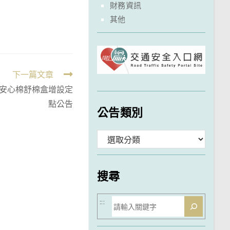
財務資訊
其他
下一篇文章
-安心棉舒棉盒增設定
點公告
公告類別
分
類
搜尋
搜
:::
尋