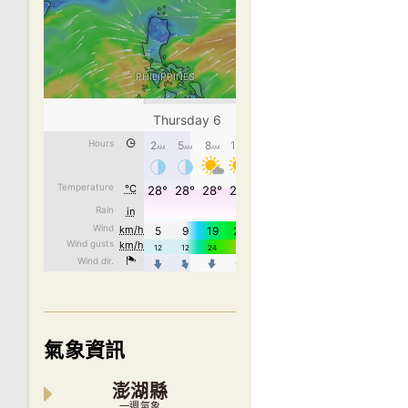
氣象資訊
澎湖縣
一週氣象