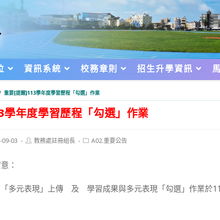
位
資訊系統
校務章則
招生升學資訊
/
重要[提醒]113學年度學習歷程「勾選」作業
113學年度學習歷程「勾選」作業
Post
Post
-09-03
教務處註冊組長
A02.重要公告
author:
category:
d:
留意：
程 「多元表現」上傳 及 學習成果與多元表現「勾選」作業於114