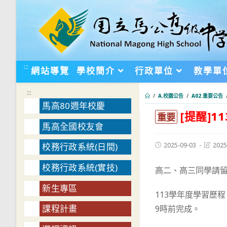
跳
轉
至
主
要
:::
網站導覽
學校簡介
行政單位
教學單
內
容
:::
/
A.校園公告
/
A02.重要公告
馬高80週年校慶
[提醒]
:::
重要
馬高全國校友會
Post
Post
2025-09-03
2025
校務行政系統(日間)
published:
last
modifie
校務行政系統(實技)
高二、高三同學請
新生專區
113學年度學習歷
課程計畫
9時前完成。