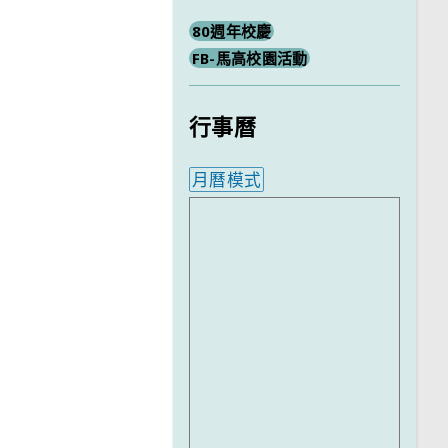
80週年校慶
FB-馬高校園活動
行事曆
月曆模式
內嵌行事曆為視覺預覽，完