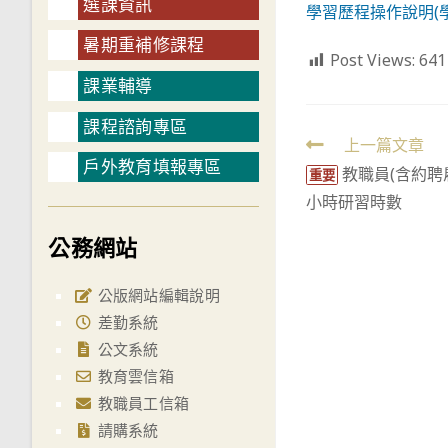
選課資訊
學習歷程操作說明(學
暑期重補修課程
Post Views:
641
課業輔導
課程諮詢專區
Read
上一篇文章
戶外教育填報專區
教職員(含約聘
more
重要
小時研習時數
articles
公務網站
公版網站編輯說明
差勤系統
公文系統
教育雲信箱
教職員工信箱
請購系統