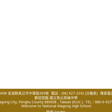
008 澎湖縣馬公市中華路369號
電話：(06) 927-2342
(分機表)
傳真電話：
歡迎蒞臨 國立馬公高級中學
ong City, Penghu County 880008 , Taiwan (R.O.C.)
TEL：886-6-927
Welcome to National Magong High School
致謝 Credits