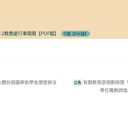
4-2教務處行事簡曆【PDF檔】
下載【PDF檔】
大觀抗癌圓夢助學金頒發辦法
有關教育部規劃辦理「
公告
學在職教師增