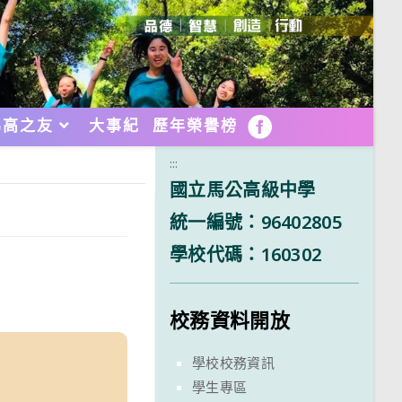
馬高之友
大事紀
歷年榮譽榜
FB
:::
國立馬公高級中學
統一編號：96402805
學校代碼：160302
校務資料開放
學校校務資訊
學生專區