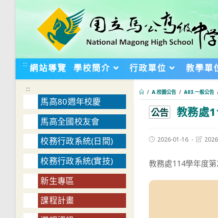
跳
轉
至
主
要
:::
網站導覽
學校簡介
行政單位
教學單
內
容
:::
/
A.校園公告
/
A03.一般公告
馬高80週年校慶
教務處1
:::
公告
馬高全國校友會
Post
Post
2026-01-16
2026
校務行政系統(日間)
published:
last
modifie
校務行政系統(實技)
教務處114學年度
新生專區
課程計畫