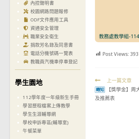
內控聲明書
校園網路問題報修
ODF文件應用工具
資通安全管理
教務處教學組-11
職業安全衛生
捐款芳名錄及同意書
電話分機號碼一覽表
Post Views:
393
教職員汽機車停車登記
Read
上一篇文章
學生園地
【獎學金】周
more
轉知
112學年度一年級新生手冊
及推薦表
articles
學習歷程檔案上傳教學
學生生涯輔導網
學校申訴專區(輔導室)
午餐菜單