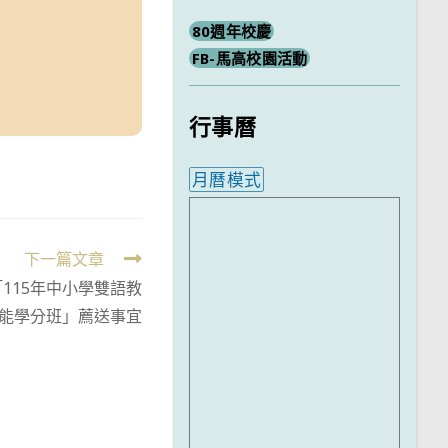
80週年校慶
FB-馬高校園活動
行事曆
月曆模式
內嵌行事曆為視覺預覽，完
下一篇文章
115年中小學雙語教
能學分班」薦送事宜