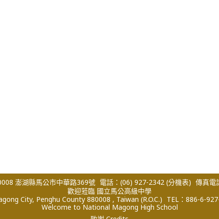
008 澎湖縣馬公市中華路369號
電話：(06) 927-2342
(分機表)
傳真電話：
歡迎蒞臨 國立馬公高級中學
ong City, Penghu County 880008 , Taiwan (R.O.C.)
TEL：886-6-927
Welcome to National Magong High School
致謝 Credits