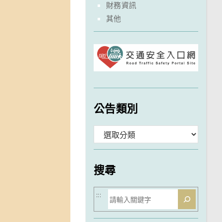
財務資訊
其他
公告類別
分
類
搜尋
搜
:::
尋