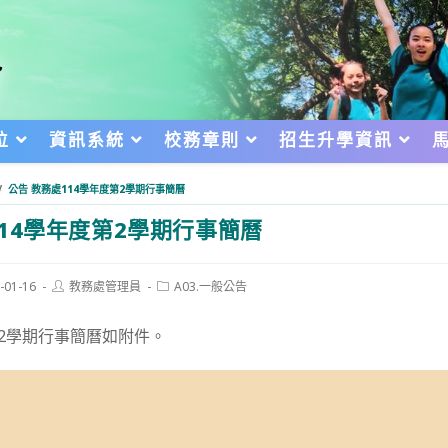
位
資訊系統
校務章則
招生升學資訊
/
公告 教務處114學年度第2學期行事簡曆
14學年度第2學期行事簡曆
Post
Post
-01-16
教務處管理員
A03.一般公告
author:
category:
d:
第2學期行事簡曆如附件。