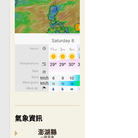
氣象資訊
澎湖縣
一週氣象