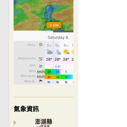
氣象資訊
澎湖縣
一週氣象