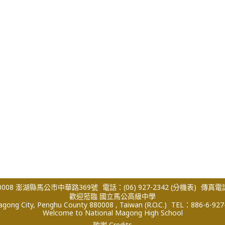
008 澎湖縣馬公市中華路369號
電話：(06) 927-2342
(分機表)
傳真電話：
歡迎蒞臨 國立馬公高級中學
ong City, Penghu County 880008 , Taiwan (R.O.C.)
TEL：886-6-927
Welcome to National Magong High School
致謝 Credits