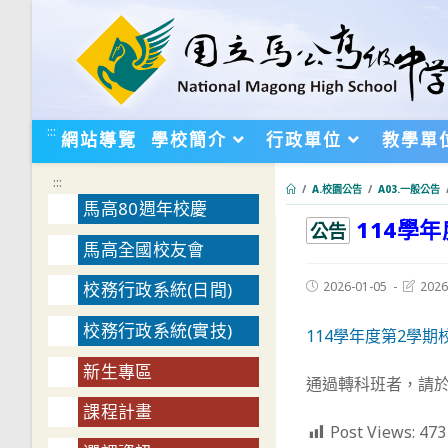
跳
轉
至
主
要
:::
網站導覽
學校簡介
行政單位
教學單
內
容
:::
/
A.校園公告
/
A03.一般公告
馬高80週年校慶
114學
:::
公告
馬高全國校友會
Post
Post
2026-01-05
2026
校務行政系統(日間)
published:
last
modifie
校務行政系統(實技)
114學年度第2學
新生專區
通過轉科班者，請於
課程計畫
Post Views:
473