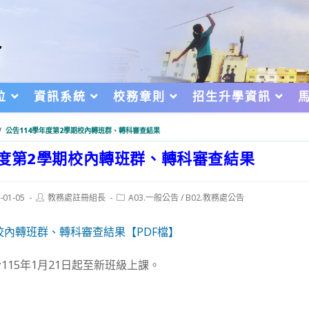
位
資訊系統
校務章則
招生升學資訊
/
公告114學年度第2學期校內轉班群、轉科審查結果
年度第2學期校內轉班群、轉科審查結果
Post
Post
-01-05
教務處註冊組長
A03.一般公告
/
B02.教務處公告
author:
category:
d:
期校內轉班群、轉科審查結果【PDF檔】
115年1月21日起至新班級上課。