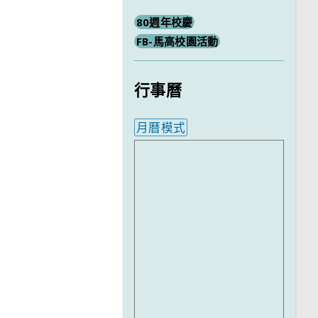
80週年校慶
FB-馬高校園活動
行事曆
月曆模式
內嵌行事曆為視覺預覽，完