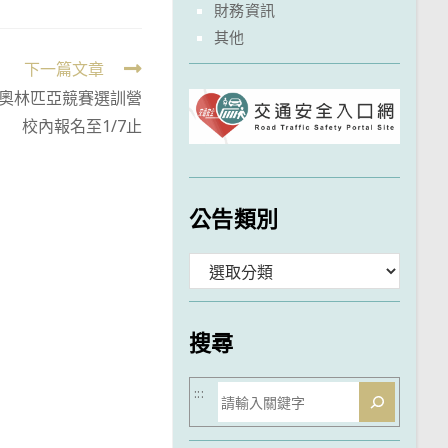
財務資訊
其他
下一篇文章
訊奧林匹亞競賽選訓營
校內報名至1/7止
公告類別
分
類
搜尋
搜
:::
尋