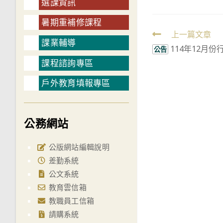
選課資訊
暑期重補修課程
Read
上一篇文章
課業輔導
114年12月
more
公告
課程諮詢專區
articles
戶外教育填報專區
公務網站
公版網站編輯說明
差勤系統
公文系統
教育雲信箱
教職員工信箱
請購系統