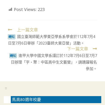
Post Views:
223
上一篇文章
Read
國立臺灣師範大學東亞學系系學會於112年7月4
more
轉知
日至7月6日舉辦「2023臺師大東亞營」活動。
articles
下一篇文章
逢甲大學中國文學系謹訂於112年7月6日至7月7
轉知
日辦理「字‧聚：中區高中生文藝營」，請踴躍報名
參加。
:::
馬高80週年校慶