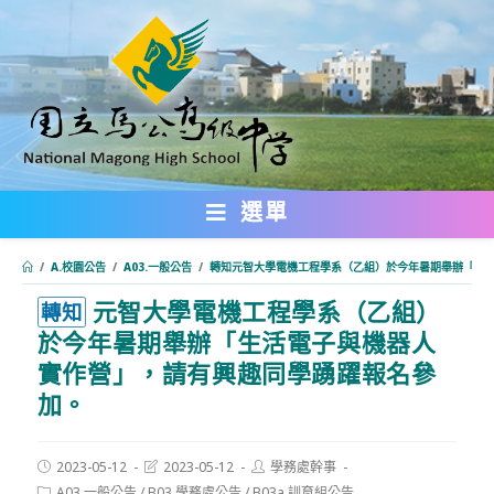
跳
轉
至
主
要
內
選單
容
/
A.校園公告
/
A03.一般公告
/
轉知元智大學電機工程學系（乙組）於今年暑期舉辦「生
元智大學電機工程學系（乙組）
:::
轉知
於今年暑期舉辦「生活電子與機器人
實作營」，請有興趣同學踴躍報名參
加。
Post
Post
Post
2023-05-12
2023-05-12
學務處幹事
published:
last
author:
Post
A03.一般公告
/
B03.學務處公告
/
B03a.訓育組公告