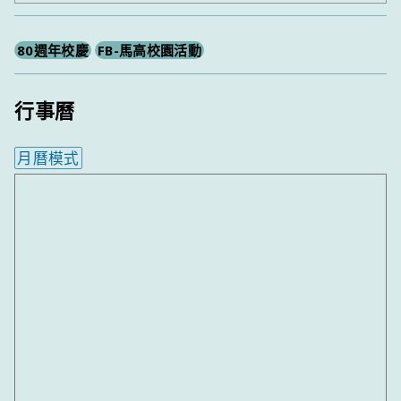
尋
80週年校慶
FB-馬高校園活動
行事曆
月曆模式
內嵌行事曆為視覺預覽，完整行事曆內容請使用