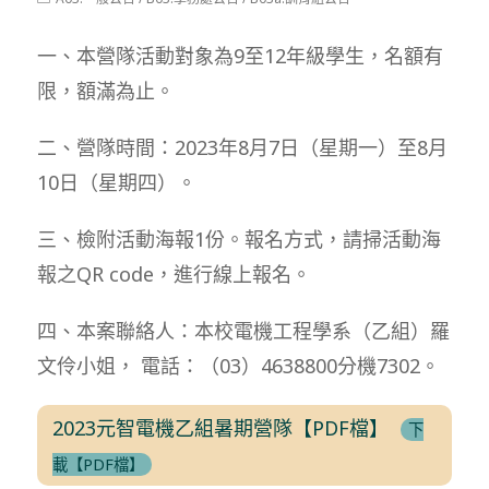
modified:
category:
一、本營隊活動對象為9至12年級學生，名額有
限，額滿為止。
二、營隊時間：2023年8月7日（星期一）至8月
10日（星期四）。
三、檢附活動海報1份。報名方式，請掃活動海
報之QR code，進行線上報名。
四、本案聯絡人：本校電機工程學系（乙組）羅
文伶小姐， 電話：（03）4638800分機7302。
2023元智電機乙組暑期營隊【PDF檔】
下
載【PDF檔】