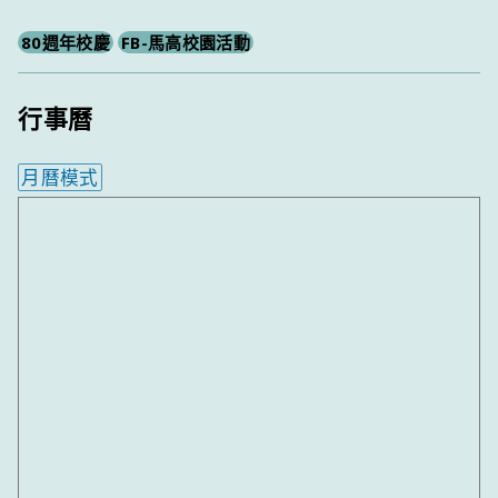
80週年校慶
FB-馬高校園活動
行事曆
月曆模式
內嵌行事曆為視覺預覽，完整行事曆內容請使用