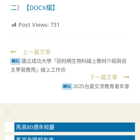
二）【DOCX檔】
Post Views:
731
上一篇文章
Read
國立成功大學「因材網生物科線上教材介紹與自
more
轉知
主學習應用」線上工作坊
articles
下一篇文章
2025台星交流教育者年會
轉知
:::
馬高80週年校慶
馬高全國校友會