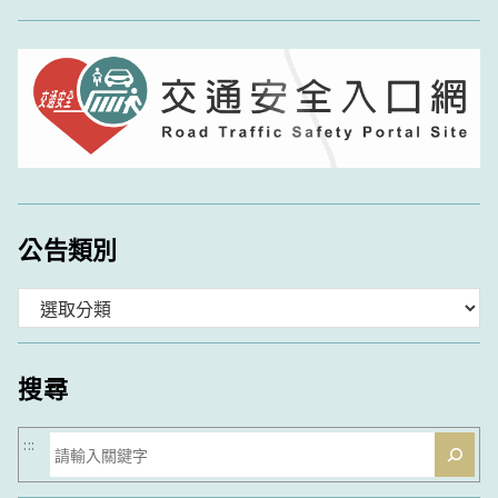
公告類別
分
類
搜尋
搜
:::
尋