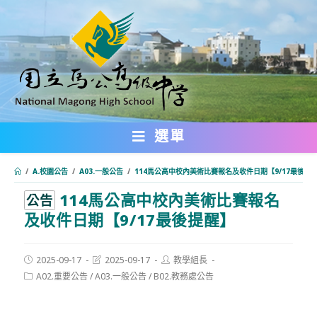
跳
轉
至
主
要
內
選單
容
/
A.校園公告
/
A03.一般公告
/
114馬公高中校內美術比賽報名及收件日期【9/17最後提
114馬公高中校內美術比賽報名
:::
公告
及收件日期【9/17最後提醒】
Post
Post
Post
2025-09-17
2025-09-17
教學組長
published:
last
author:
Post
A02.重要公告
/
A03.一般公告
/
B02.教務處公告
modified:
category: