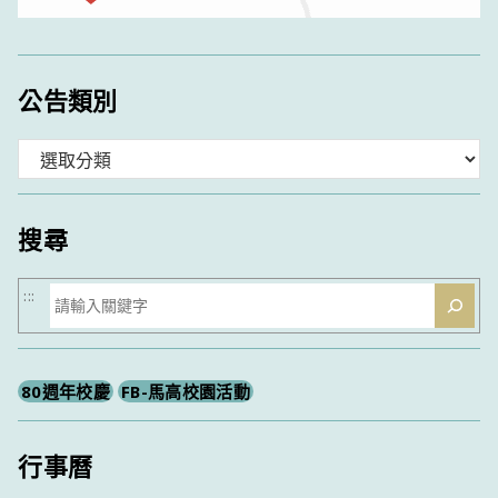
公告類別
分
類
搜尋
搜
:::
尋
80週年校慶
FB-馬高校園活動
行事曆