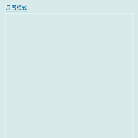
月曆模式
內嵌行事曆為視覺預覽，完整行事曆內容請使用