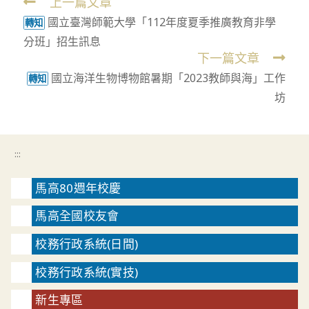
上一篇文章
Read
國立臺灣師範大學「112年度夏季推廣教育非學
more
轉知
分班」招生訊息
articles
下一篇文章
國立海洋生物博物館暑期「2023教師與海」工作
轉知
坊
:::
馬高80週年校慶
馬高全國校友會
校務行政系統(日間)
校務行政系統(實技)
新生專區