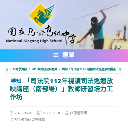
跳
轉
至
主
要
內
選單
容
/
F.好學資訊
/
F01.教師研習與進修
/
轉知「司法院112年視讀司法巡迴放映講座（南部
「司法院112年視讀司法巡迴放
:::
轉知
映講座（南部場）」教師研習培力工
作坊
Post
Post
Post
2023-06-01
2023-06-01
註冊組幹事
published:
last
author:
Post
F01.教師研習與進修
modified:
category: