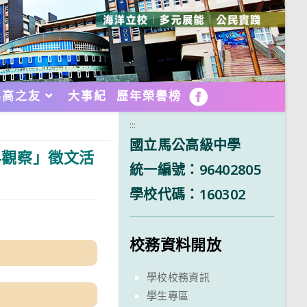
馬高之友
大事紀
歷年榮譽榜
FB
:::
國立馬公高級中學
界觀察」徵文活
統一編號：96402805
學校代碼：160302
校務資料開放
學校校務資訊
學生專區