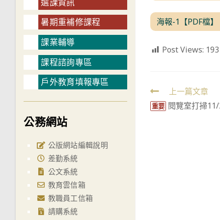
選課資訊
海報-1【PDF檔】
暑期重補修課程
課業輔導
Post Views:
193
課程諮詢專區
戶外教育填報專區
Read
上一篇文章
閱覽室打掃11/
more
重要
公務網站
articles
公版網站編輯說明
差勤系統
公文系統
教育雲信箱
教職員工信箱
請購系統