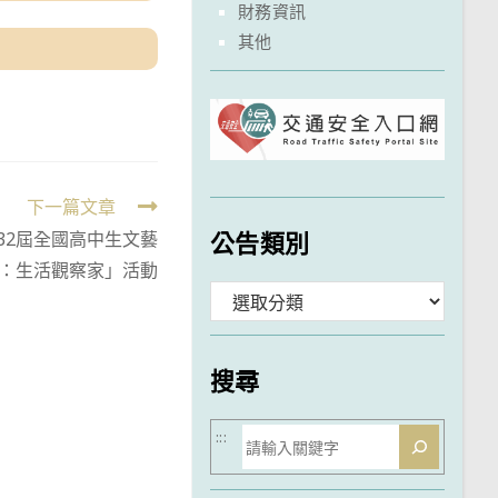
財務資訊
其他
下一篇文章
公告類別
32屆全國高中生文藝
：生活觀察家」活動
分
類
搜尋
搜
:::
尋