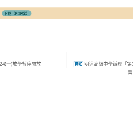
下載【PDF檔】
24(一)放學暫停開放
明道高級中學辦理「第
轉知
營