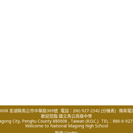
008 澎湖縣馬公市中華路369號
電話：(06) 927-2342
(分機表)
傳真電話：
歡迎蒞臨 國立馬公高級中學
ong City, Penghu County 880008 , Taiwan (R.O.C.)
TEL：886-6-927
Welcome to National Magong High School
致謝 Credits