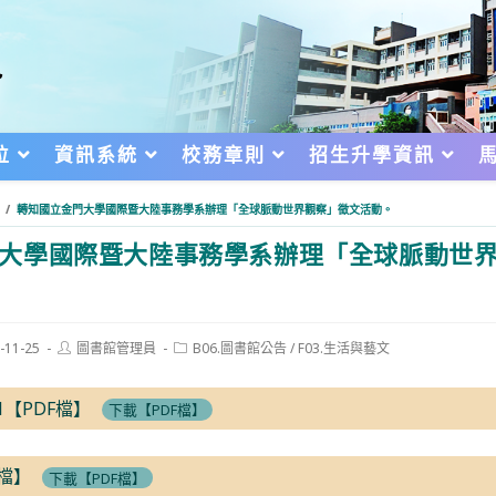
位
資訊系統
校務章則
招生升學資訊
/
轉知國立金門大學國際暨大陸事務學系辦理「全球脈動世界觀察」徵文活動。
大學國際暨大陸事務學系辦理「全球脈動世
Post
Post
-11-25
圖書館管理員
B06.圖書館公告
/
F03.生活與藝文
author:
category:
d:
1【PDF檔】
下載【PDF檔】
F檔】
下載【PDF檔】