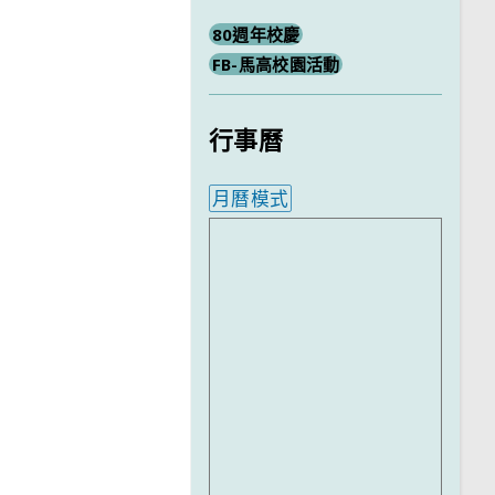
80週年校慶
FB-馬高校園活動
行事曆
月曆模式
內嵌行事曆為視覺預覽，完