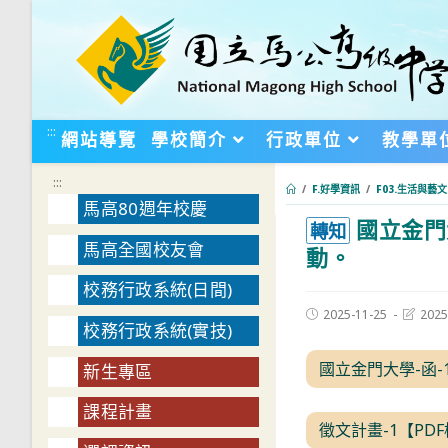
跳
轉
至
主
要
:::
網站導覽
學校簡介
行政單位
教學單
內
容
:::
/
F.好學資訊
/
F03.生活與藝文
馬高80週年校慶
國立金門
:::
轉知
馬高全國校友會
動。
校務行政系統(日間)
Post
Post
2025-11-25
2025
校務行政系統(實技)
published:
last
modifie
國立金門大學-函-
新生專區
課程計畫
徵文計畫-1【PD