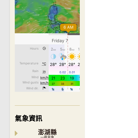
氣象資訊
澎湖縣
一週氣象