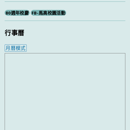
80週年校慶
FB-馬高校園活動
行事曆
月曆模式
內嵌行事曆為視覺預覽，完整行事曆內容請使用