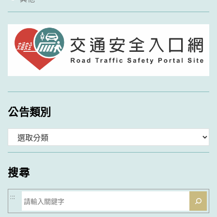
公告類別
分
類
搜尋
搜
:::
尋