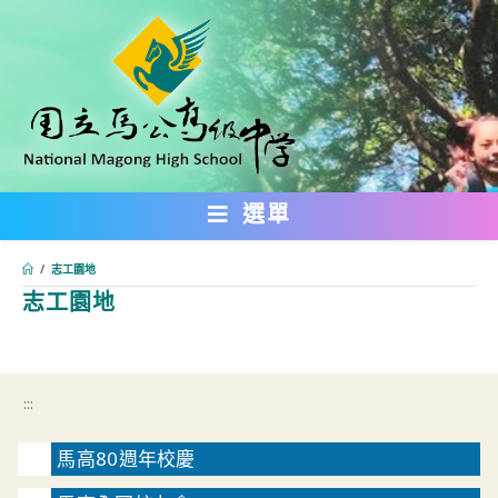
跳
轉
至
主
要
內
選單
容
/
志工園地
志工園地
:::
:::
馬高80週年校慶