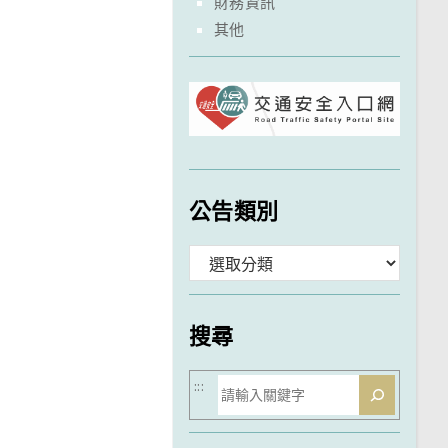
財務資訊
其他
公告類別
分
類
搜尋
搜
:::
尋