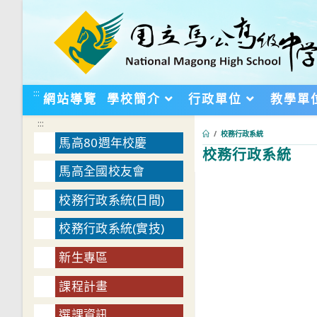
跳
轉
至
主
要
:::
網站導覽
學校簡介
行政單位
教學單
內
:::
容
/
校務行政系統
馬高80週年校慶
校務行政系統
馬高全國校友會
:::
校務行政系統(日間)
校務行政系統(實技)
新生專區
課程計畫
選課資訊