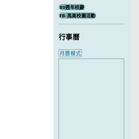
80週年校慶
FB-馬高校園活動
行事曆
月曆模式
內嵌行事曆為視覺預覽，完