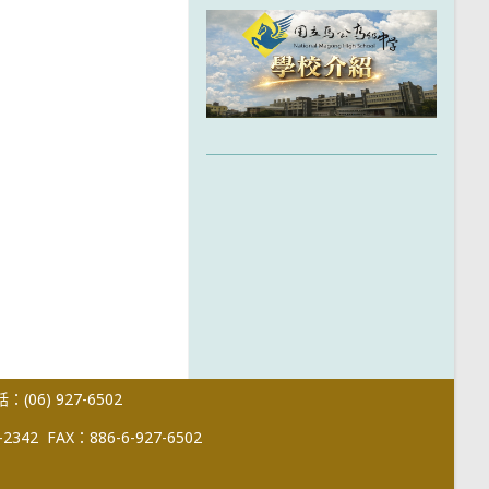
(06) 927-6502
-2342
FAX：886-6-927-6502