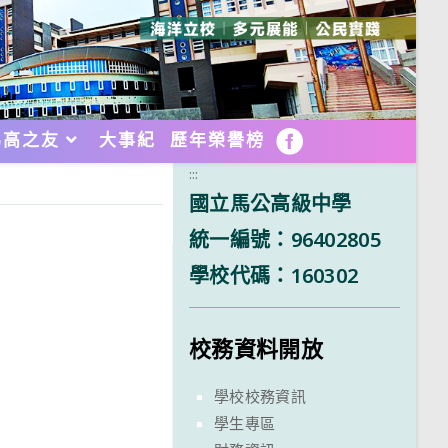
馬高之友
大事紀
歷年榮譽榜
FB
:::
國立馬公高級中學
統一編號：96402805
學校代碼：160302
校務資料開放
學校校務資訊
學生專區