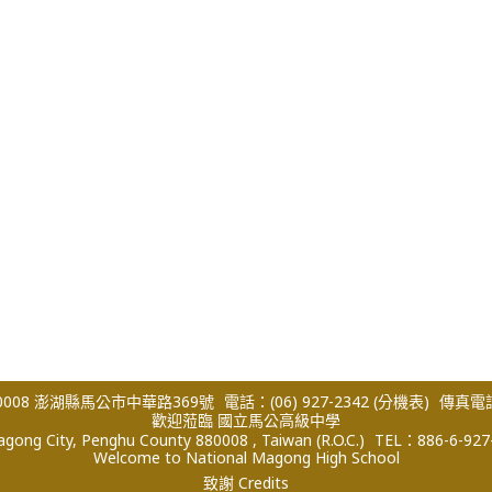
008 澎湖縣馬公市中華路369號
電話：(06) 927-2342
(分機表)
傳真電話：
歡迎蒞臨 國立馬公高級中學
ong City, Penghu County 880008 , Taiwan (R.O.C.)
TEL：886-6-927
Welcome to National Magong High School
致謝 Credits