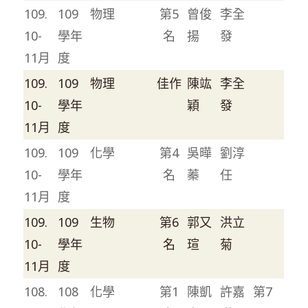
109.
109
物理
第5
曾俊
李全
10-
學年
名
揚
發
11月
度
109.
109
物理
佳作
陳竑
李全
10-
學年
穎
發
11月
度
109.
109
化學
第4
吳曄
劉淳
10-
學年
名
蓁
任
11月
度
109.
109
生物
第6
郭又
洪立
10-
學年
名
瑄
菊
11月
度
108.
108
化學
第1
陳凱
許嘉
第7