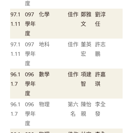
度
97.1
097
化學
佳作
鄭雅
劉淳
1.11
學年
文
任
度
97.1
097
地科
佳作
董英
許志
1.11
學年
宏
鵬
度
96.1
096
數學
佳作
項建
許嘉
1.7
學年
智
琪
度
96.1
096
物理
第六
陳怡
李全
1.7
學年
名
親
發
度