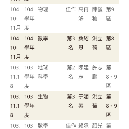
104.
104
物理
佳作
高再
陳儷
第9
10-
學年
鴻
秈
區
11月
度
104.
104
數學
第3
桑紹
洪立
第8
10-
學年
名
恩
荷
區
11月
度
103.
103
地球
第2
陳建
許志
第
11.1
學年
科學
名
志
鵬
8、9
8
度
區
103.
103
生物
第3
于媚
洪立
第
11.1
學年
名
蓁
菊
8、9
8
度
區
103.
103
數學
佳作
賴承
顏光
第