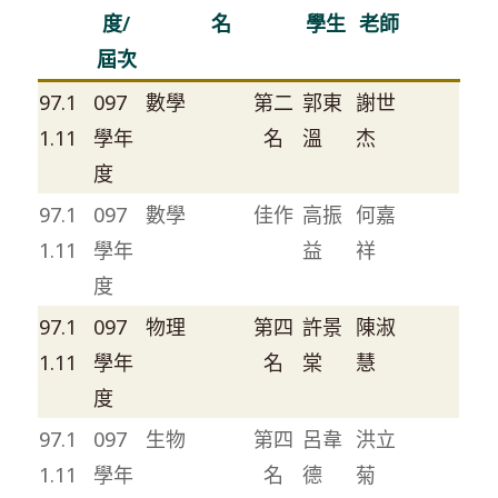
度/
名
學生
老師
屆次
97.1
097
數學
第二
郭東
謝世
1.11
學年
名
溫
杰
度
97.1
097
數學
佳作
高振
何嘉
1.11
學年
益
祥
度
97.1
097
物理
第四
許景
陳淑
1.11
學年
名
棠
慧
度
97.1
097
生物
第四
呂韋
洪立
1.11
學年
名
德
菊