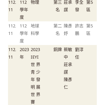
112.
112
物理
第三
莊承
李全
第5
11
學年
名
謀
發
區
度
112.
112
地球
第二
陳彥
許志
第5
11
學年
科學
名
妤
鵬
區
度
112.
2023
2023
銅牌
蔡敏
劉淳
11
年
IEYI
中
任
世 界
莊承
青 少
謀
年 發
陳彥
明 展
仁
世 界
賽