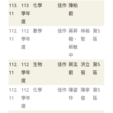
113.
113
化學
佳作
陳柏
11
學年
叡
度
112.
112
數學
佳作
蔣昇
林裕
第5
11
學年
翰、
智
區
度
蔡敏
中
112.
112
生物
佳作
蔡汯
洪立
第5
11
學年
叡
菊
區
度
112.
112
化學
佳作
陳姿
陳寧
第5
11
學年
伶
俊
區
度