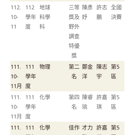
112.
112
地球
三等
陳彥
許志
全國
10-
學年
科學
獎及
妤
鵬
決賽
11
度
科
野外
調查
特優
獎
111.
111
物理
第二
鄭金
陳志
第5
10-
學年
名
洋
宇
區
11月
度
111.
111
化學
第四
陳睿
許嘉
第5
10-
學年
名
珧
琪
區
11月
度
111.
111
化學
佳作
才力
許嘉
第5