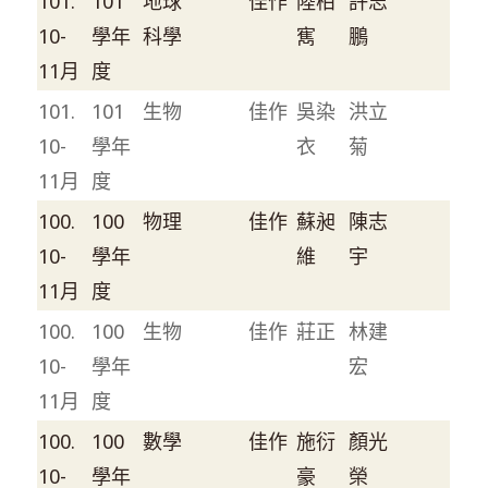
101.
101
地球
佳作
陸柏
許志
10-
學年
科學
寯
鵬
11月
度
101.
101
生物
佳作
吳染
洪立
10-
學年
衣
菊
11月
度
100.
100
物理
佳作
蘇昶
陳志
10-
學年
維
宇
11月
度
100.
100
生物
佳作
莊正
林建
10-
學年
宏
11月
度
100.
100
數學
佳作
施衍
顏光
10-
學年
豪
榮