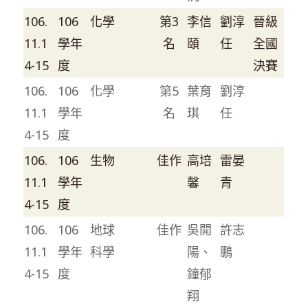
106.
106
化學
第3
李信
劉淳
晉級
11.1
學年
名
頤
任
全國
4-15
度
決賽
106.
106
化學
第5
葉育
劉淳
11.1
學年
名
琪
任
4-15
度
106.
106
生物
佳作
高培
雷晏
11.1
學年
馨
青
4-15
度
106.
106
地球
佳作
吳開
許志
11.1
學年
科學
陽、
鵬
4-15
度
鐘郁
翔