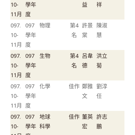
10-
學年
益
祥
11月
度
097.
097
物理
第4
許景
陳淑
10-
學年
名
棠
慧
11月
度
097.
097
生物
第4
呂韋
洪立
10-
學年
名
德
菊
11月
度
097.
097
化學
佳作
鄭雅
劉淳
10-
學年
文
任
11月
度
097.
097
地球
佳作
董英
許志
10-
學年
科學
宏
鵬