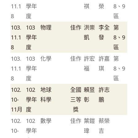
11.1
學年
祺
榮
8、9
8
度
區
103.
103
物理
佳作
洪崇
李全
第
11.1
學年
凱
發
8、9
8
度
區
103.
103
化學
佳作
許宏
許嘉
第
11.1
學年
福
琪
8、9
8
度
區
102.
102
地球
全國
賴昱
許志
10-
學年
科學
三等
彰
鵬
11月
度
獎
102.
102
數學
佳作
葉鎧
蔡榮
10-
學年
瑋
吉