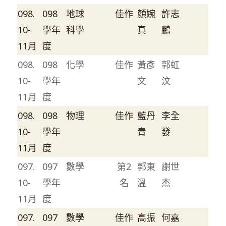
098.
098
地球
佳作
顏婉
許志
10-
學年
科學
真
鵬
11月
度
098.
098
化學
佳作
黃彥
郭虹
10-
學年
文
汶
11月
度
098.
098
物理
佳作
藍丹
李全
10-
學年
青
發
11月
度
097.
097
數學
第2
郭東
謝世
10-
學年
名
溫
杰
11月
度
097.
097
數學
佳作
高振
何嘉