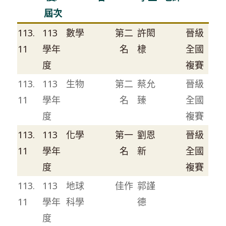
屆次
113.
113
數學
第二
許閎
晉級
11
學年
名
棣
全國
度
複賽
113.
113
生物
第二
蔡允
晉級
11
學年
名
臻
全國
度
複賽
113.
113
化學
第一
劉恩
晉級
11
學年
名
新
全國
度
複賽
113.
113
地球
佳作
郭謹
11
學年
科學
德
度