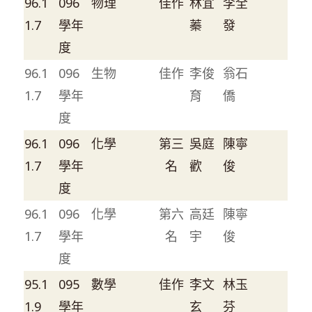
96.1
096
物理
佳作
林宜
李全
1.7
學年
蓁
發
度
96.1
096
生物
佳作
李俊
翁石
1.7
學年
育
僑
度
96.1
096
化學
第三
吳庭
陳寧
1.7
學年
名
歡
俊
度
96.1
096
化學
第六
高廷
陳寧
1.7
學年
名
宇
俊
度
95.1
095
數學
佳作
李文
林玉
1.9
學年
玄
芬