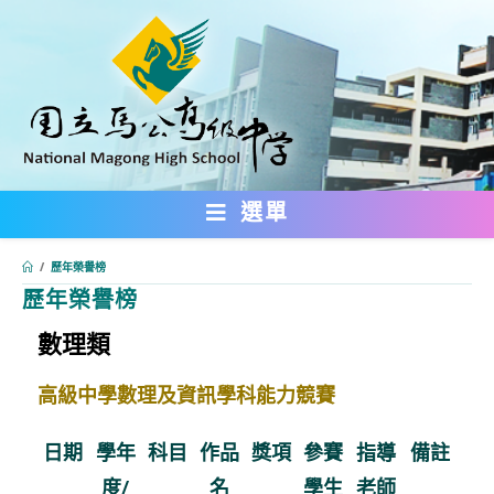
跳
轉
至
主
要
內
選單
容
/
歷年榮譽榜
歷年榮譽榜
數理類
:::
高級中學數理及資訊學科能力競賽
日期
學年
科目
作品
獎項
參賽
指導
備註
度/
名
學生
老師