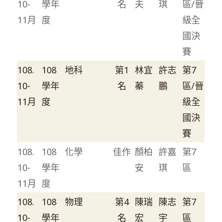
10-
學年
名
夫
琪
區/晉
11月
度
級全
國決
賽
108.
108
地科
第1
林宜
許志
第7
10-
學年
名
蓁
鵬
區/晉
11月
度
級全
國決
賽
108.
108
化學
佳作
顏柏
許嘉
第7
10-
學年
安
琪
區
11月
度
108.
108
物理
第4
陳瑞
陳志
第7
10-
學年
名
宏
宇
區