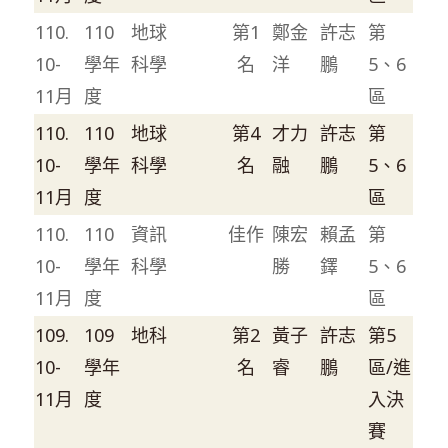
110.
110
地球
第1
鄭金
許志
第
10-
學年
科學
名
洋
鵬
5、6
11月
度
區
110.
110
地球
第4
才力
許志
第
10-
學年
科學
名
融
鵬
5、6
11月
度
區
110.
110
資訊
佳作
陳宏
賴孟
第
10-
學年
科學
勝
鐸
5、6
11月
度
區
109.
109
地科
第2
黃子
許志
第5
10-
學年
名
睿
鵬
區/進
11月
度
入決
賽