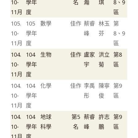
10-
學年
名
瀚
琪
8、9
11月
度
區
105.
105
數學
佳作
蔡睿
林玉
第
10-
學年
峰
芬
8、9
11月
度
區
104.
104
生物
佳作
盧家
洪立
第8
10-
學年
宇
菊
區
11月
度
104.
104
化學
佳作
李禹
陳寧
第9
10-
學年
彤
俊
區
11月
度
104.
104
地球
第5
蔡睿
許志
第9
10-
學年
科學
名
峰
鵬
區
11月
度