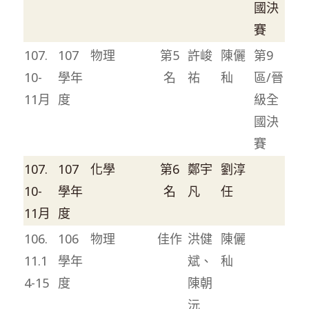
國決
賽
107.
107
物理
第5
許峻
陳儷
第9
10-
學年
名
祐
秈
區/晉
11月
度
級全
國決
賽
107.
107
化學
第6
鄭宇
劉淳
10-
學年
名
凡
任
11月
度
106.
106
物理
佳作
洪健
陳儷
11.1
學年
斌、
秈
4-15
度
陳朝
沅