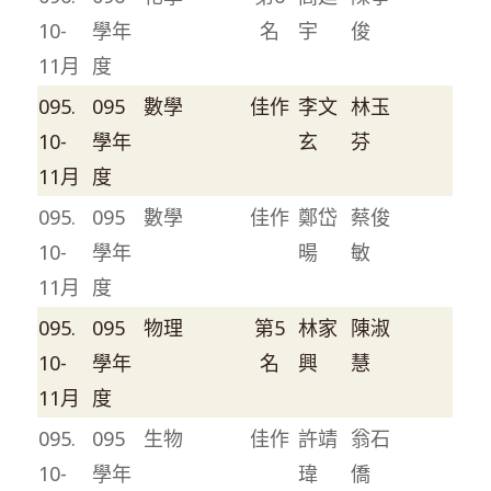
10-
學年
名
宇
俊
11月
度
095.
095
數學
佳作
李文
林玉
10-
學年
玄
芬
11月
度
095.
095
數學
佳作
鄭岱
蔡俊
10-
學年
暘
敏
11月
度
095.
095
物理
第5
林家
陳淑
10-
學年
名
興
慧
11月
度
095.
095
生物
佳作
許靖
翁石
10-
學年
瑋
僑