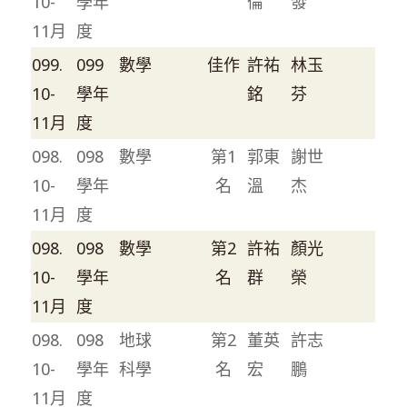
10-
學年
倫
發
11月
度
099.
099
數學
佳作
許祐
林玉
10-
學年
銘
芬
11月
度
098.
098
數學
第1
郭東
謝世
10-
學年
名
溫
杰
11月
度
098.
098
數學
第2
許祐
顏光
10-
學年
名
群
榮
11月
度
098.
098
地球
第2
董英
許志
10-
學年
科學
名
宏
鵬
11月
度