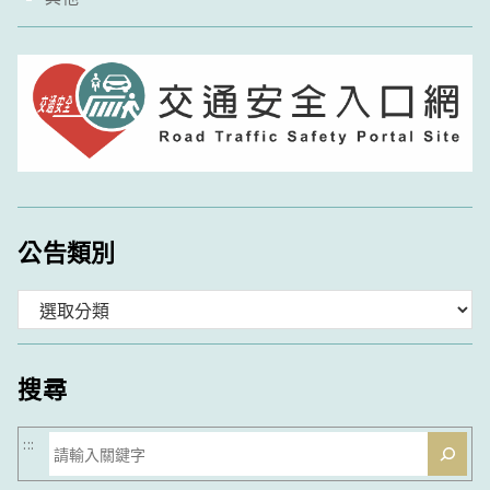
公告類別
分
類
搜尋
搜
:::
尋