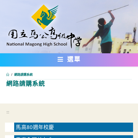
跳
轉
至
主
要
內
選單
容
/
網路請購系統
網路請購系統
:::
:::
馬高80週年校慶