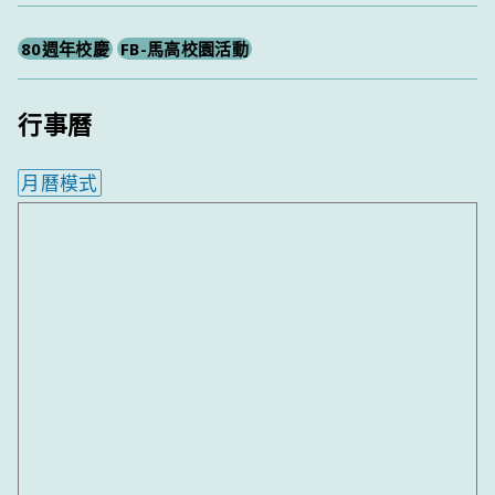
80週年校慶
FB-馬高校園活動
行事曆
月曆模式
內嵌行事曆為視覺預覽，完整行事曆內容請使用