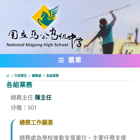
跳
轉
至
主
要
內
選單
容
/
行政單位
/
總務處
/
各組業務
各組業務
:::
總務主任
陳主任
分機：501
總務工作願景
總務處為學校後勤支援單位，主要任務支援