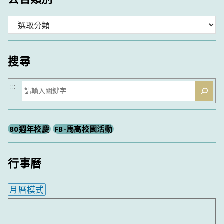
分
類
搜尋
搜
:::
尋
80週年校慶
FB-馬高校園活動
行事曆
月曆模式
內嵌行事曆為視覺預覽，完整行事曆內容請使用