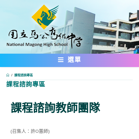
跳
轉
至
主
要
內
選單
容
/
課程諮詢專區
課程諮詢專區
:::
課程諮詢教師團隊
(召集人：許O蕙師)