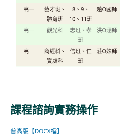
高一
藝才班、
8、9、
趙O國師
體育班
10、11班
高一
觀光科
忠班、孝
洪O涵師
班
高一
商經科、
信班、仁
莊O姝師
資處科
班
課程諮詢實務操作
普高版【DOCX檔】