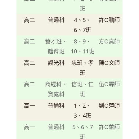
班
高二
普通科
4、5、
許O鵬師
6、7班
高二
藝才班、
8、9、
方O真師
體育班
10、11班
高二
觀光科
忠班、孝
陳O文師
班
高二
商經科、
信班、仁
伍O霖師
資處科
班
高一
普通科
1、2、
劉O萍師
3、4班
高一
普通科
5、6、7
許O蕙師
班