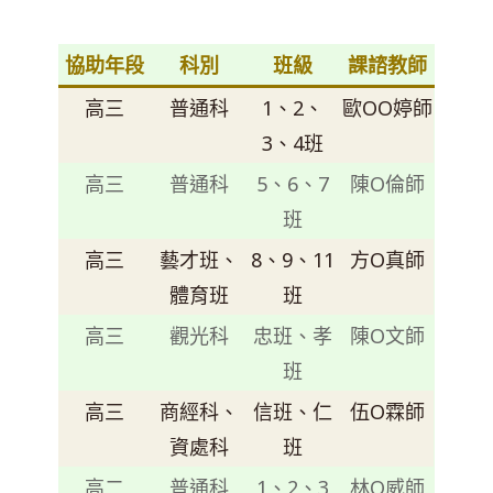
協助年段
科別
班級
課諮教師
高三
普通科
1、2、
歐OO婷師
3、4班
高三
普通科
5、6、7
陳O倫師
班
高三
藝才班、
8、9、11
方O真師
體育班
班
高三
觀光科
忠班、孝
陳O文師
班
高三
商經科、
信班、仁
伍O霖師
資處科
班
高二
普通科
1、2、3
林O威師