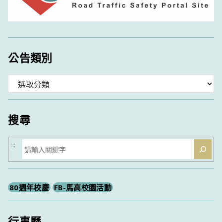
公告類別
分
類
搜尋
搜
:::
尋
80週年校慶
FB-馬高校園活動
行事曆