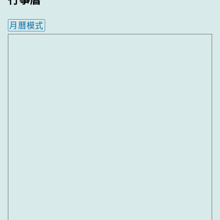
月曆模式
內嵌行事曆為視覺預覽，完整行事曆內容請使用