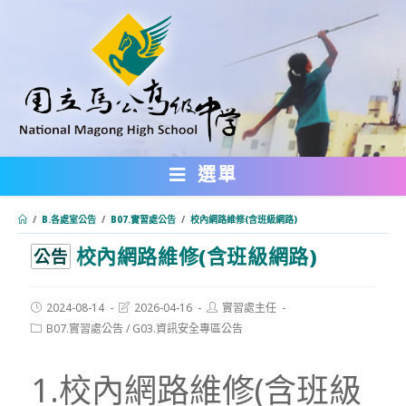
跳
轉
至
主
要
內
選單
容
/
B.各處室公告
/
B07.實習處公告
/
校內網路維修(含班級網路)
校內網路維修(含班級網路)
:::
公告
Post
Post
Post
2024-08-14
2026-04-16
實習處主任
published:
last
author:
Post
B07.實習處公告
/
G03.資訊安全專區公告
modified:
category:
1.校內網路維修(含班級