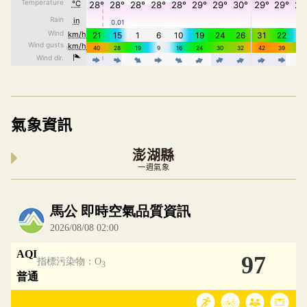
氣象資訊
澎湖縣
一週氣象
內嵌空氣品質小工具為視覺預覽，完整即時空氣