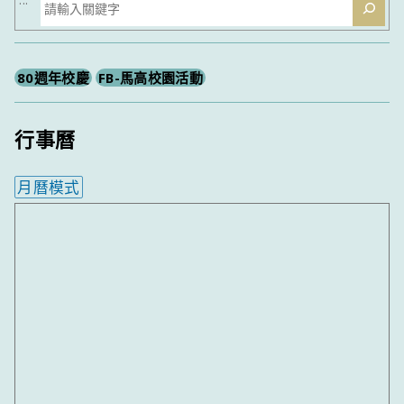
搜
:::
尋
80週年校慶
FB-馬高校園活動
行事曆
月曆模式
內嵌行事曆為視覺預覽，完整行事曆內容請使用