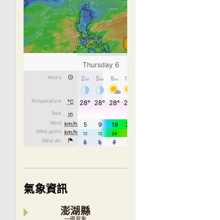
氣象資訊
澎湖縣
一週氣象