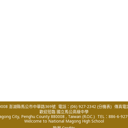
008 澎湖縣馬公市中華路369號
電話：(06) 927-2342
(分機表)
傳真電話：
歡迎蒞臨 國立馬公高級中學
ong City, Penghu County 880008 , Taiwan (R.O.C.)
TEL：886-6-927
Welcome to National Magong High School
致謝 Credits