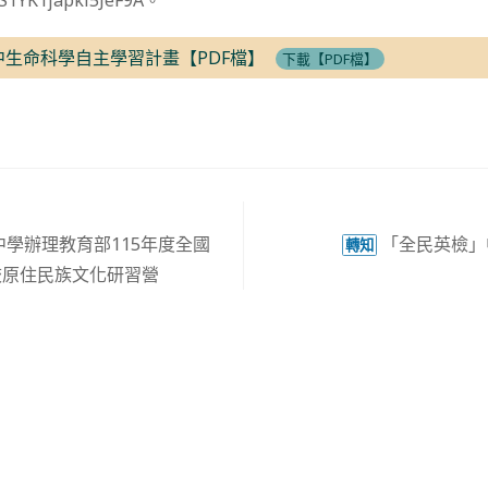
/2S1YK1japki5JeF9A。
中生命科學自主學習計畫【PDF檔】
下載【PDF檔】
學辦理教育部115年度全國
「全民英檢」
轉知
校原住民族文化研習營