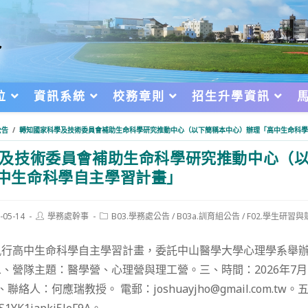
位
資訊系統
校務章則
招生升學資訊
公告
/
轉知國家科學及技術委員會補助生命科學研究推動中心（以下簡稱本中心）辦理「高中生命科學
及技術委員會補助生命科學研究推動中心（
中生命科學自主學習計畫」
Post
Post
-05-14
學務處幹事
B03.學務處公告
/
B03a.訓育組公告
/
F02.學生研習與
author:
category:
d:
執行高中生命科學自主學習計畫，委託中山醫學大學心理學系舉
、營隊主題：醫學營、心理營與理工營。三、時間：2026年7月2
絡人：何應瑞教授。 電郵：joshuayjho@gmail.com.tw