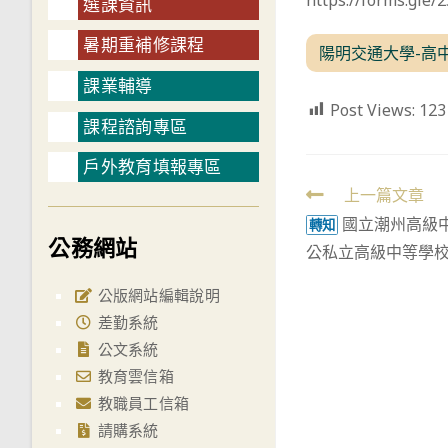
https://forms.gle
選課資訊
暑期重補修課程
陽明交通大學-高
課業輔導
Post Views:
123
課程諮詢專區
戶外教育填報專區
Read
上一篇文章
國立潮州高級中
more
轉知
公務網站
公私立高級中等學
articles
公版網站編輯說明
差勤系統
公文系統
教育雲信箱
教職員工信箱
請購系統