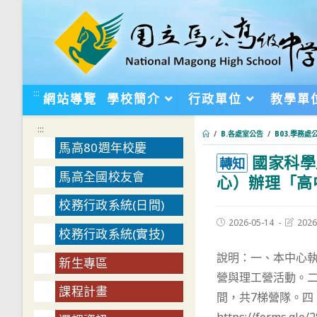
跳
轉
至
主
要
:::
網站導覽
學校簡介
行政單位
教學單
內
容
:::
/
B.各處室公告
/
B03.學務處
馬高80週年校慶
國家科學
:::
轉知
馬高全國校友會
心）辦理「高
校務行政系統(日間)
Post
Post
2026-05-14
2026
校務行政系統(實技)
published:
last
modifie
說明：一、本中心
新生專區
營與理工營活動。二
課程計畫
間，共7梯營隊。四、聯