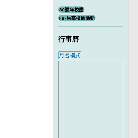
80週年校慶
FB-馬高校園活動
行事曆
月曆模式
內嵌行事曆為視覺預覽，完