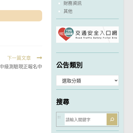
財務資訊
其他
下一篇文章
公告類別
中級測驗現正報名中
分
類
搜尋
搜
:::
尋