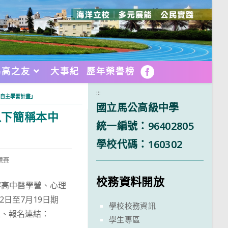
馬高之友
大事紀
歷年榮譽榜
FB
:::
自主學習計畫」
國立馬公高級中學
以下簡稱本中
統一編號：96402805
學校代碼：160302
競賽
校務資料開放
辦高中醫學營、心理
日至7月19日期
學校校務資訊
。五、報名連結：
學生專區