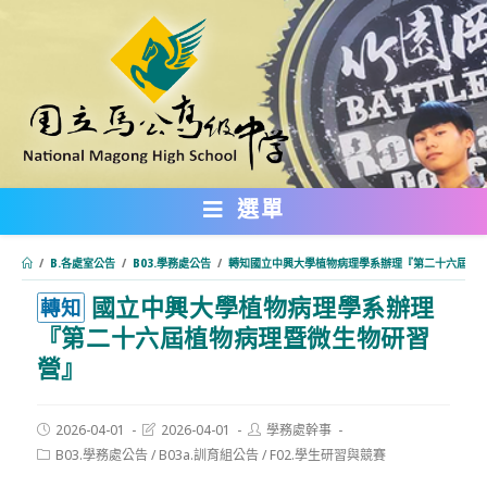
跳
轉
至
主
要
內
選單
容
/
B.各處室公告
/
B03.學務處公告
/
轉知國立中興大學植物病理學系辦理『第二十六屆植
國立中興大學植物病理學系辦理
:::
轉知
『第二十六屆植物病理暨微生物研習
營』
Post
Post
Post
2026-04-01
2026-04-01
學務處幹事
published:
last
author:
Post
B03.學務處公告
/
B03a.訓育組公告
/
F02.學生研習與競賽
modified:
category: