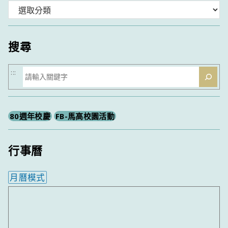
分
類
搜尋
搜
:::
尋
80週年校慶
FB-馬高校園活動
行事曆
月曆模式
內嵌行事曆為視覺預覽，完整行事曆內容請使用