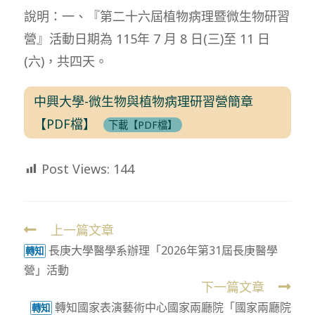
說明：一、『第二十六屆植物病理暨微生物研習
營』活動日期為 115年 7 月 8 日(三)至 11 日
(六)，共四天。
中興大學-微生物與植物病理研習營簡章
【PDF檔】
下載【PDF檔】
Post Views:
144
上一篇文章
Read
長庚大學醫學系辦理「2026年第31屆長庚醫學
more
轉知
營」活動
articles
下一篇文章
轉知國家表演藝術中心國家兩廳院「國家兩廳院
轉知