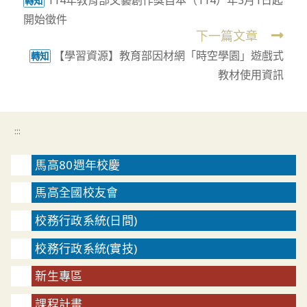
114年教育部文藝創作獎自本（114）年3月1日起
more
轉知
開始徵件
articles
下一篇文章
【學習資源】教育部因材網「時空學園」遊戲式
轉知
教材使用資訊
:::
馬高80週年校慶
馬高全國校友會
校務行政系統(日間)
校務行政系統(實技)
新生專區
課程計畫