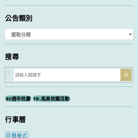
公告類別
分
類
搜尋
搜
:::
尋
80週年校慶
FB-馬高校園活動
行事曆
月曆模式