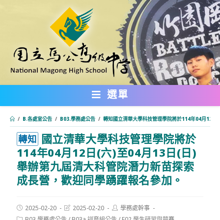
跳
轉
至
主
要
內
選單
容
/
B.各處室公告
/
B03.學務處公告
/
轉知國立清華大學科技管理學院將於114年04月12日
國立清華大學科技管理學院將於
:::
轉知
114年04月12日(六)至04月13日(日)
舉辦第九屆清大科管院潛力新苗探索
成長營，歡迎同學踴躍報名參加。
Post
Post
Post
2025-02-20
2025-02-20
學務處幹事
published:
last
author:
Post
B03.學務處公告
/
B03a.訓育組公告
/
F02.學生研習與競賽