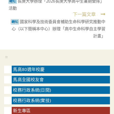
長庚大學辦理「2026長庚大學高中生暑期營隊」
more
轉知
活動
articles
下一篇文章
國家科學及技術委員會補助生命科學研究推動中
轉知
心（以下簡稱本中心）辦理「高中生命科學自主學習
計畫」
:::
馬高80週年校慶
馬高全國校友會
校務行政系統(日間)
校務行政系統(實技)
新生專區