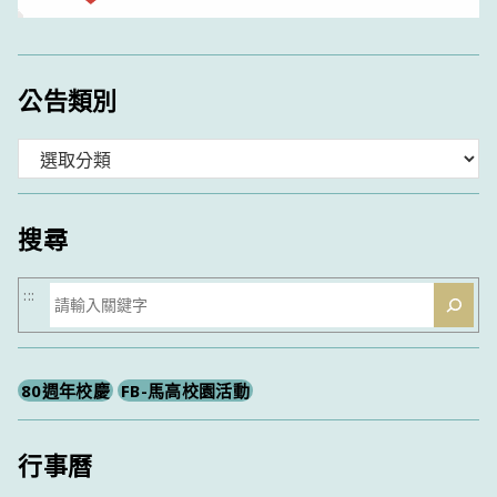
公告類別
分
類
搜尋
搜
:::
尋
80週年校慶
FB-馬高校園活動
行事曆