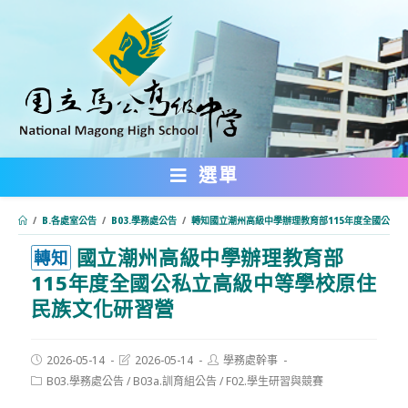
跳
轉
至
主
要
內
選單
容
/
B.各處室公告
/
B03.學務處公告
/
轉知國立潮州高級中學辦理教育部115年度全國公私
國立潮州高級中學辦理教育部
:::
轉知
115年度全國公私立高級中等學校原住
民族文化研習營
Post
Post
Post
2026-05-14
2026-05-14
學務處幹事
published:
last
author:
Post
B03.學務處公告
/
B03a.訓育組公告
/
F02.學生研習與競賽
modified:
category: