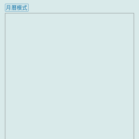
月曆模式
內嵌行事曆為視覺預覽，完整行事曆內容請使用