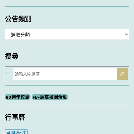
公告類別
分
類
搜尋
搜
:::
尋
80週年校慶
FB-馬高校園活動
行事曆
月曆模式