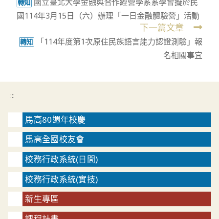
國立臺北大學金融與合作經營學系系學會擬於民
more
轉知
國114年3月15日（六）辦理「一日金融體驗營」活動
articles
下一篇文章
「114年度第1次原住民族語言能力認證測驗」報
轉知
名相關事宜
:::
馬高80週年校慶
馬高全國校友會
校務行政系統(日間)
校務行政系統(實技)
新生專區
課程計畫