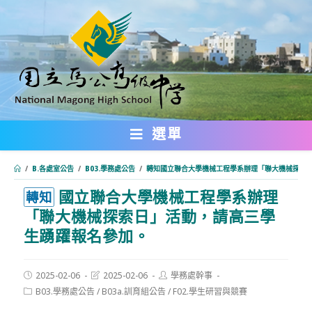
跳
轉
至
主
要
內
選單
容
/
B.各處室公告
/
B03.學務處公告
/
轉知國立聯合大學機械工程學系辦理「聯大機械探索
國立聯合大學機械工程學系辦理
:::
轉知
「聯大機械探索日」活動，請高三學
生踴躍報名參加。
Post
Post
Post
2025-02-06
2025-02-06
學務處幹事
published:
last
author:
Post
B03.學務處公告
/
B03a.訓育組公告
/
F02.學生研習與競賽
modified:
category: