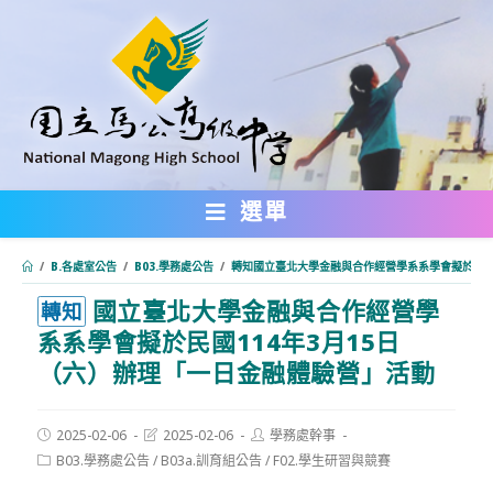
跳
轉
至
主
要
內
選單
容
/
B.各處室公告
/
B03.學務處公告
/
轉知國立臺北大學金融與合作經營學系系學會擬於民國1
國立臺北大學金融與合作經營學
:::
轉知
系系學會擬於民國114年3月15日
（六）辦理「一日金融體驗營」活動
Post
Post
Post
2025-02-06
2025-02-06
學務處幹事
published:
last
author:
Post
B03.學務處公告
/
B03a.訓育組公告
/
F02.學生研習與競賽
modified:
category: