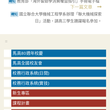
教育部「海外留遊學消費權益指引」手冊電子檔
more
轉知
下一篇文章
articles
國立聯合大學機械工程學系辦理「聯大機械探索
轉知
日」活動，請高三學生踴躍報名參加。
:::
馬高80週年校慶
馬高全國校友會
校務行政系統(日間)
校務行政系統(實技)
新生專區
課程計畫