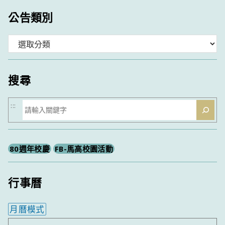
公告類別
分
類
搜尋
搜
:::
尋
80週年校慶
FB-馬高校園活動
行事曆
月曆模式