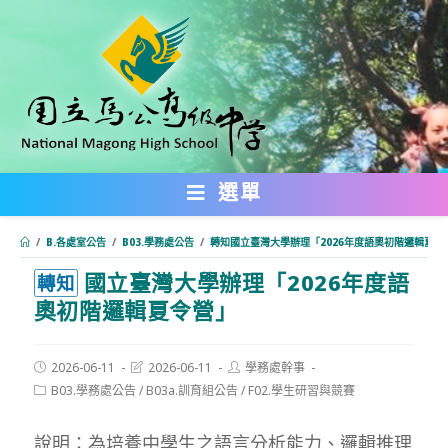
跳
轉
至
主
要
內
選單
容
/
B.各處室公告
/
B03.學務處公告
/
轉知國立臺灣大學辦理「2026年度語奧初階邏輯夏令
國立臺灣大學辦理「2026年度語
:::
轉知
奧初階邏輯夏令營」
Post
Post
Post
2026-06-11
2026-06-11
學務處幹事
published:
last
author:
Post
B03.學務處公告
/
B03a.訓育組公告
/
F02.學生研習與競賽
modified:
category:
說明：為培養中學生之語言分析能力、邏輯推理