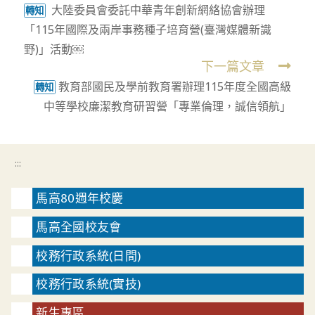
大陸委員會委託中華青年創新網絡協會辦理
more
轉知
「115年國際及兩岸事務種子培育營(臺灣媒體新識
articles
野)」活動￼
下一篇文章
教育部國民及學前教育署辦理115年度全國高級
轉知
中等學校廉潔教育研習營「專業倫理，誠信領航」
:::
馬高80週年校慶
馬高全國校友會
校務行政系統(日間)
校務行政系統(實技)
新生專區