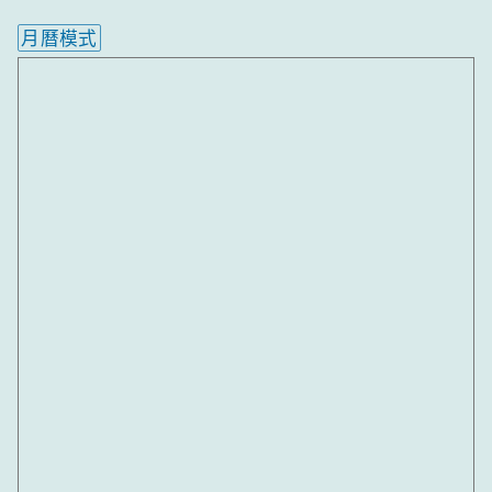
月曆模式
內嵌行事曆為視覺預覽，完整行事曆內容請使用