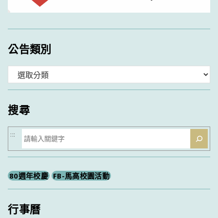
公告類別
分
類
搜尋
搜
:::
尋
80週年校慶
FB-馬高校園活動
行事曆