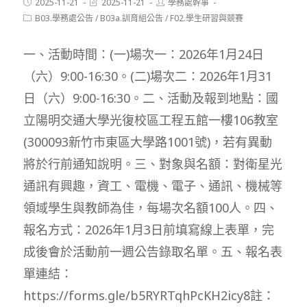
Post
Post
Post
2025-11-21
2025-11-21
學務處幹事
published:
last
author:
Post
B03.學務處公告
/
B03a.訓育組公告
/
F02.學生研習與競賽
modified:
category:
一、活動時間：(一)場次一：2026年1月24日
（六）9:00-16:30。(二)場次二：2026年1月31
日（六）9:00-16:30。二、活動及報到地點：國
立陽明交通大學光復校區工程五館一樓106教室
(300093新竹市東區大學路1001號)，若有異動
將於行前通知說明。三、對象與名額：對衛星光
通訊有興趣，資工、電機、電子、通訊、機械等
領域學生與教師為佳，每場次名額100人。四、
報名方式：2026年1月3日前填寫線上表單，完
成後會於活動前一週公告錄取名單。五、報名表
單連結：
https://forms.gle/b5RYRTqhPcKH2icy8註：