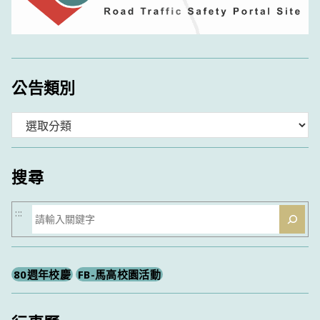
公告類別
分
類
搜尋
搜
:::
尋
80週年校慶
FB-馬高校園活動