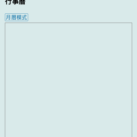
行事曆
月曆模式
內嵌行事曆為視覺預覽，完整行事曆內容請使用