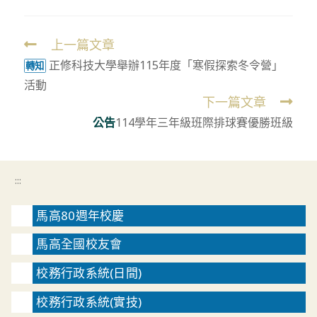
上一篇文章
Read
正修科技大學舉辦115年度「寒假探索冬令營」
more
轉知
活動
articles
下一篇文章
公告
114學年三年級班際排球賽優勝班級
:::
馬高80週年校慶
馬高全國校友會
校務行政系統(日間)
校務行政系統(實技)