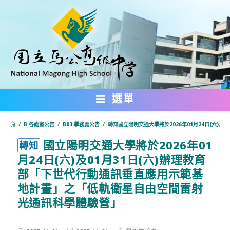
跳
轉
至
主
要
內
選單
容
/
B.各處室公告
/
B03.學務處公告
/
轉知國立陽明交通大學將於2026年01月24日(六)
國立陽明交通大學將於2026年01
:::
轉知
月24日(六)及01月31日(六)辦理教育
部「下世代行動通訊垂直應用示範基
地計畫」之「低軌衛星自由空間雷射
光通訊科學體驗營」