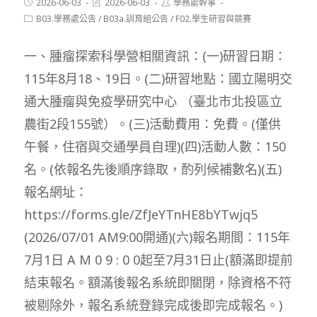
Post
Post
Post
2026-06-03
2026-06-03
學務處幹事
published:
last
author:
Post
B03.學務處公告
/
B03a.訓育組公告
/
F02.學生研習與競賽
modified:
category:
一、腫瘤探索科學營相關資訊：(一)研習日期：
115年8月18、19日。(二)研習地點：國立陽明交
通大腫瘤與免疫學研究中心 （臺北市北投區立
農街2段155號）。(三)活動費用：免費。(僅供
午餐，住宿與交通學員自理)(四)活動人數：150
名。(依報名先後順序錄取，酌列候補數名)(五)
報名網址：
https://forms.gle/ZfJeYTnHE8bYTwjq5
(2026/07/01 AM9:00開通)(六)報名期間：115年
7月1日 A M 0 9 : 0 0起至7月31日止(額滿即提前
結束報名。額滿後報名系統即關閉，除資格不符
被剔除外，報名系統登錄完成後即完成報名。)