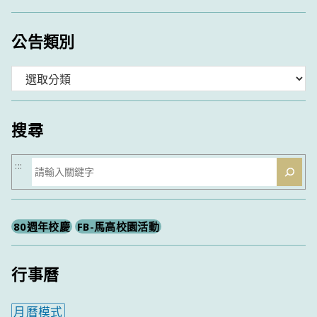
公告類別
分
類
搜尋
搜
:::
尋
80週年校慶
FB-馬高校園活動
行事曆
月曆模式