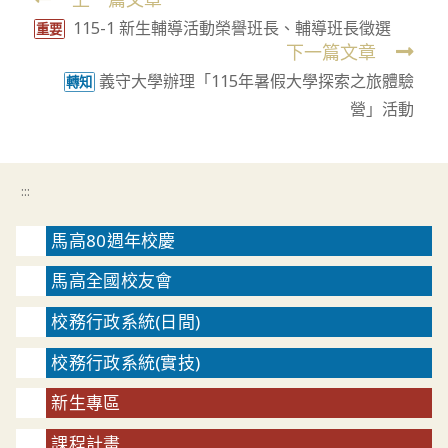
Read
115-1 新生輔導活動榮譽班長、輔導班長徵選
more
重要
下一篇文章
articles
義守大學辦理「115年暑假大學探索之旅體驗
轉知
營」活動
:::
馬高80週年校慶
馬高全國校友會
校務行政系統(日間)
校務行政系統(實技)
新生專區
課程計畫