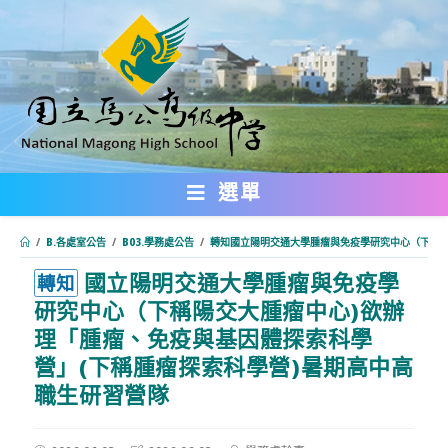
跳
轉
至
主
要
內
選單
容
/
B.各處室公告
/
B03.學務處公告
/
轉知國立陽明交通大學腫瘤與免疫學研究中心（下稱陽
國立陽明交通大學腫瘤與免疫學
:::
轉知
研究中心（下稱陽交大腫瘤中心)欲辦
理「腫瘤、免疫與基因體探索科學
營」(下稱腫瘤探索科學營)暑期高中高
職生研習營隊