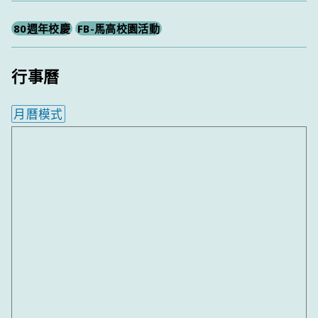
80週年校慶
FB-馬高校園活動
行事曆
月曆模式
內嵌行事曆為視覺預覽，完整行事曆內容請使用