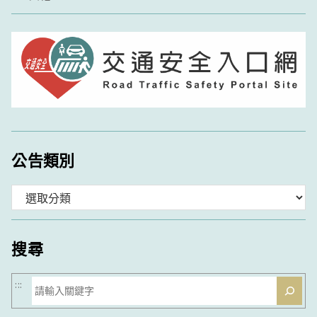
公告類別
分
類
搜尋
搜
:::
尋