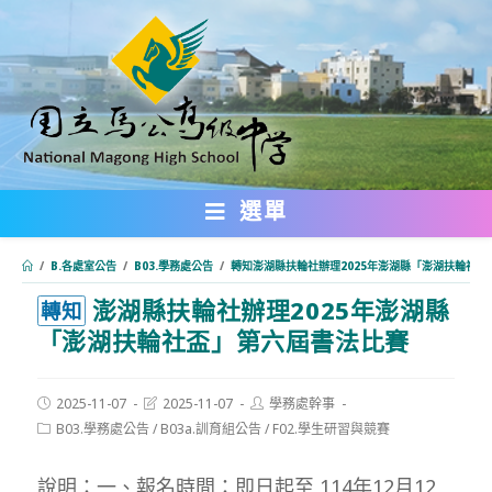
跳
轉
至
主
要
內
選單
容
/
B.各處室公告
/
B03.學務處公告
/
轉知澎湖縣扶輪社辦理2025年澎湖縣「澎湖扶輪社盃
澎湖縣扶輪社辦理2025年澎湖縣
:::
轉知
「澎湖扶輪社盃」第六屆書法比賽
Post
Post
Post
2025-11-07
2025-11-07
學務處幹事
published:
last
author:
Post
B03.學務處公告
/
B03a.訓育組公告
/
F02.學生研習與競賽
modified:
category:
說明：一、報名時間：即日起至 114年12月12