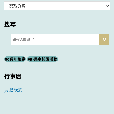
分
類
搜尋
搜
:::
尋
80週年校慶
FB-馬高校園活動
行事曆
月曆模式
內嵌行事曆為視覺預覽，完整行事曆內容請使用