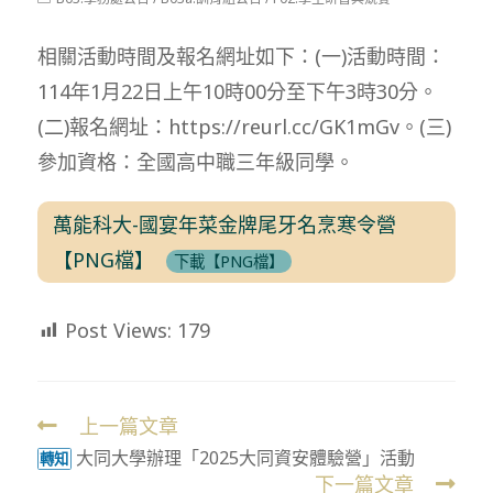
modified:
category:
相關活動時間及報名網址如下：(一)活動時間：
114年1月22日上午10時00分至下午3時30分。
(二)報名網址：https://reurl.cc/GK1mGv。(三)
參加資格：全國高中職三年級同學。
萬能科大-國宴年菜金牌尾牙名烹寒令營
【PNG檔】
下載【PNG檔】
Post Views:
179
上一篇文章
Read
大同大學辦理「2025大同資安體驗營」活動
more
轉知
下一篇文章