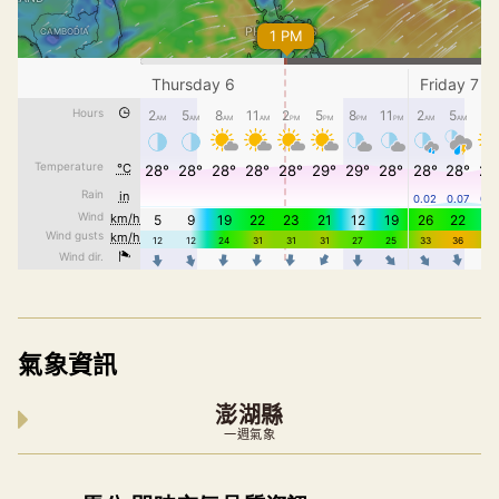
氣象資訊
澎湖縣
一週氣象