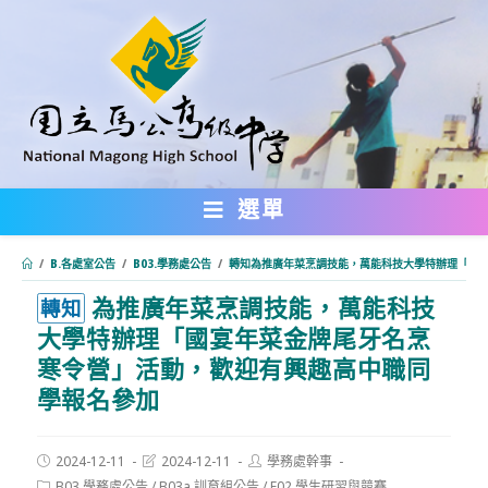
跳
轉
至
主
要
內
選單
容
/
B.各處室公告
/
B03.學務處公告
/
轉知為推廣年菜烹調技能，萬能科技大學特辦理「國
為推廣年菜烹調技能，萬能科技
:::
轉知
大學特辦理「國宴年菜金牌尾牙名烹
寒令營」活動，歡迎有興趣高中職同
學報名參加
Post
Post
Post
2024-12-11
2024-12-11
學務處幹事
published:
last
author:
Post
B03.學務處公告
/
B03a.訓育組公告
/
F02.學生研習與競賽