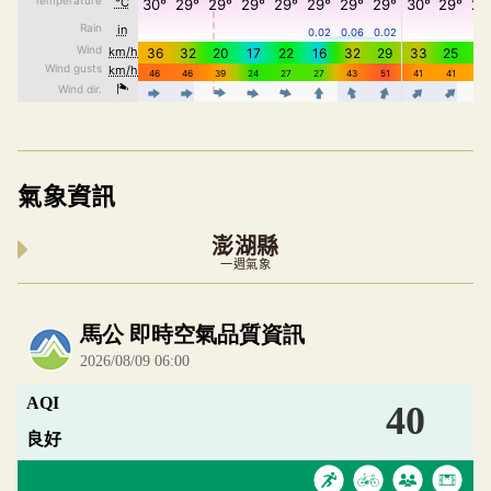
氣象資訊
澎湖縣
一週氣象
內嵌空氣品質小工具為視覺預覽，完整即時空氣