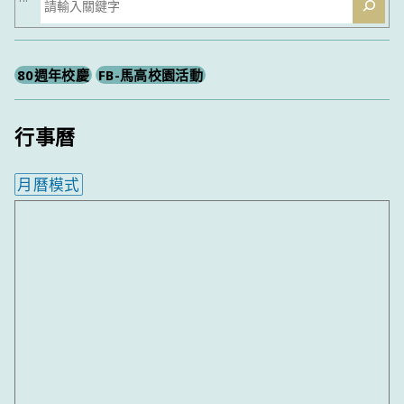
尋
80週年校慶
FB-馬高校園活動
行事曆
月曆模式
內嵌行事曆為視覺預覽，完整行事曆內容請使用