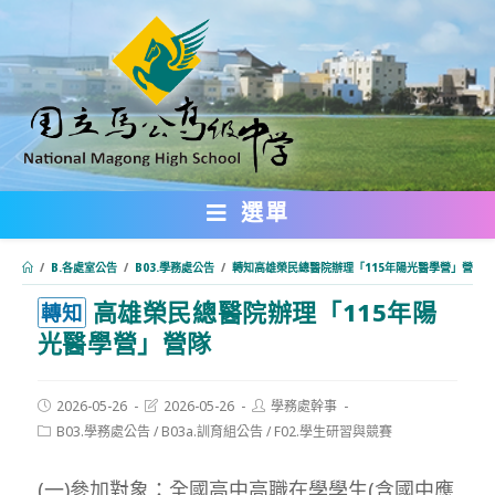
跳
轉
至
主
要
內
選單
容
/
B.各處室公告
/
B03.學務處公告
/
轉知高雄榮民總醫院辦理「115年陽光醫學營」營隊
高雄榮民總醫院辦理「115年陽
:::
轉知
光醫學營」營隊
Post
Post
Post
2026-05-26
2026-05-26
學務處幹事
published:
last
author:
Post
B03.學務處公告
/
B03a.訓育組公告
/
F02.學生研習與競賽
modified:
category:
(一)參加對象：全國高中高職在學學生(含國中應