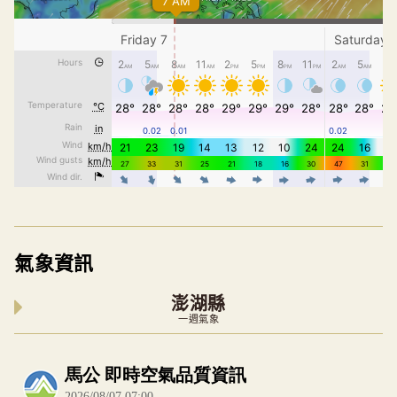
氣象資訊
澎湖縣
一週氣象
內嵌空氣品質小工具為視覺預覽，完整即時空氣