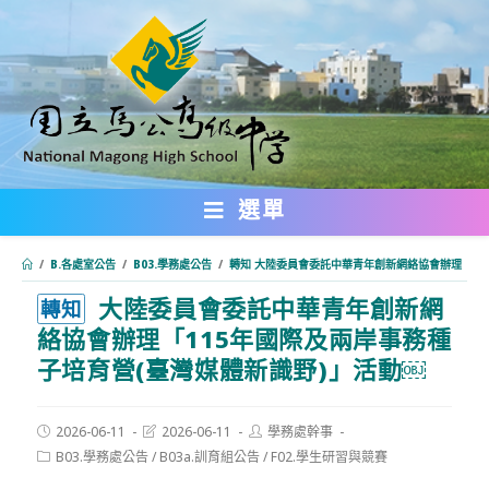
跳
轉
至
主
要
內
選單
容
/
B.各處室公告
/
B03.學務處公告
/
轉知 大陸委員會委託中華青年創新網絡協會辦理「11
大陸委員會委託中華青年創新網
:::
轉知
絡協會辦理「115年國際及兩岸事務種
子培育營(臺灣媒體新識野)」活動￼
Post
Post
Post
2026-06-11
2026-06-11
學務處幹事
published:
last
author:
Post
B03.學務處公告
/
B03a.訓育組公告
/
F02.學生研習與競賽
modified:
category: