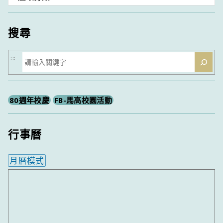
類
搜尋
搜
:::
尋
80週年校慶
FB-馬高校園活動
行事曆
月曆模式
內嵌行事曆為視覺預覽，完整行事曆內容請使用