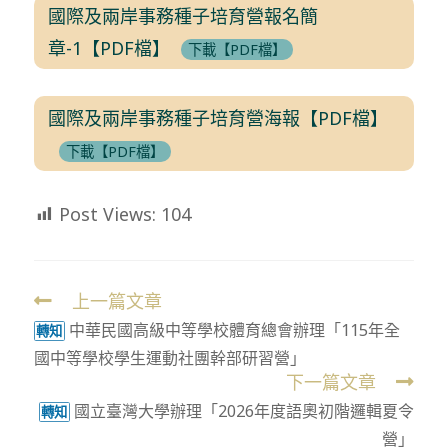
國際及兩岸事務種子培育營報名簡
章-1【PDF檔】
下載【PDF檔】
國際及兩岸事務種子培育營海報【PDF檔】
下載【PDF檔】
Post Views:
104
上一篇文章
Read
中華民國高級中等學校體育總會辦理「115年全
more
轉知
國中等學校學生運動社團幹部研習營」
articles
下一篇文章
國立臺灣大學辦理「2026年度語奧初階邏輯夏令
轉知
營」