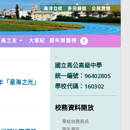
馬高之友
大事紀
歷年榮譽榜
FB
:::
國立馬公高級中學
統一編號：96402805
3年「星海之光」
學校代碼：160302
校務資料開放
學校校務資訊
學生專區