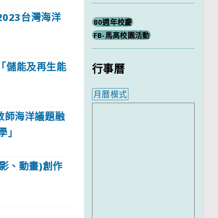
023台灣海洋
80週年校慶
FB-馬高校園活動
「儲能及再生能
行事曆
月曆模式
內嵌行事曆為視覺預覽，完
教師海洋議題融
學」
影、動畫)創作