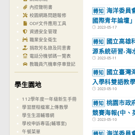
published:
內控聲明書
海洋委員會
轉知
校園網路問題報修
國際青年論壇
ODF文件應用工具
Post
2023-05-17
資通安全管理
published:
職業安全衛生
國立高雄
轉知
捐款芳名錄及同意書
源系統研習-海
電話分機號碼一覽表
Post
2023-05-11
published:
教職員汽機車停車登記
國立臺灣
轉知
入學科雙語教學
學生園地
Post
2023-05-10
published:
112學年度一年級新生手冊
桃園市政
轉知
學習歷程檔案上傳教學
競賽海報(中、
學生生涯輔導網
Post
2023-05-10
學校申訴專區(輔導室)
published:
午餐菜單
海洋委員
轉知