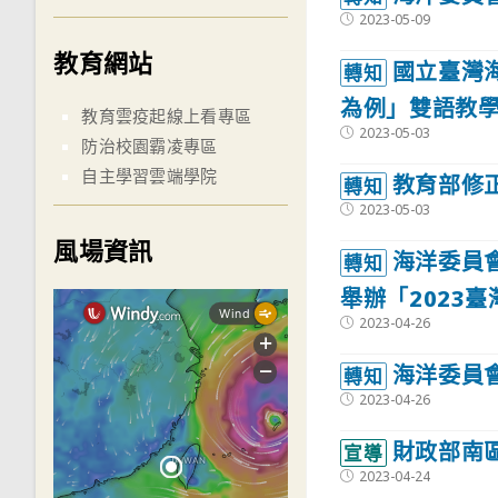
Post
2023-05-09
published:
教育網站
國立臺灣
轉知
為例」雙語教
教育雲疫起線上看專區
Post
2023-05-03
防治校園霸凌專區
published:
自主學習雲端學院
教育部修
轉知
Post
2023-05-03
published:
風場資訊
海洋委員
轉知
舉辦「2023
Post
2023-04-26
published:
海洋委員
轉知
Post
2023-04-26
published:
財政部南
宣導
Post
2023-04-24
published: