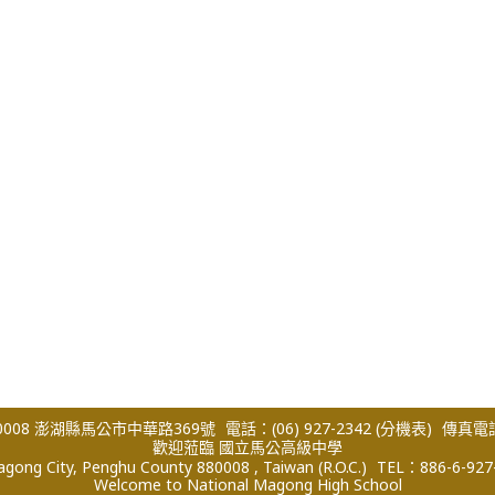
008 澎湖縣馬公市中華路369號
電話：(06) 927-2342
(分機表)
傳真電話：
歡迎蒞臨 國立馬公高級中學
ong City, Penghu County 880008 , Taiwan (R.O.C.)
TEL：886-6-927
Welcome to National Magong High School