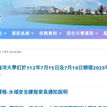
位
資訊系統
校務章則
招生升學資訊
 195 articles
洋大學訂於112年7月15日及7月16日辦理202
營
課程-⽔域安全課程家長通知說明