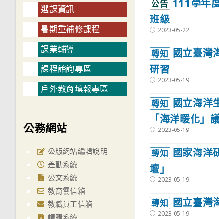
111學
公告
選課資訊
班級
暑期重補修課程
Post
2023-05-22
published:
課業輔導
國立臺灣
轉知
研習
課程諮詢專區
Post
2023-05-19
published:
戶外教育填報專區
國立海洋
轉知
「海洋暖化」議
公務網站
Post
2023-05-19
published:
國家海洋研
公版網站編輯說明
轉知
差勤系統
壇」
公文系統
Post
2023-05-19
published:
教育雲信箱
國立臺灣
轉知
教職員工信箱
Post
2023-05-19
請購系統