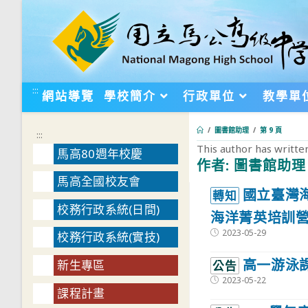
跳
轉
至
主
要
:::
網站導覽
學校簡介
行政單位
教學單
內
容
/
圖書館助理
/
第 9 頁
:::
This author has written
馬高80週年校慶
作者:
圖書館助理
馬高全國校友會
:::
國立臺灣海
轉知
校務行政系統(日間)
海洋菁英培訓
Post
2023-05-29
校務行政系統(實技)
published:
高一游泳
新生專區
公告
Post
2023-05-22
published:
課程計畫