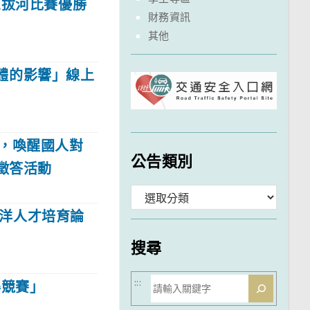
三拔河比賽優勝
財務資訊
其他
體的影響」線上
，喚醒國人對
公告類別
徵答活動
分
海洋人才培育論
類
搜尋
搜
:::
得競賽」
尋