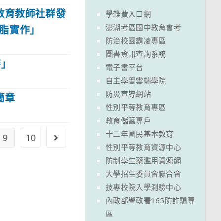
教育教師社群發
學雜費入口網
澎湖考區國中教育會考
樹脂實作」
防治校園霸凌專區
圖書資訊查詢系統
賽」
電子書平台
自主學習雲端學院
防災宣導網站
簡章
性別平等教育專區
教育儲蓄專戶
十二年國民基本教育
9
10
Go to the next page
性別平等教育資源中心
防制學生藥濫用資源網
大學招生委員會聯合會
技專校院入學測驗中心
內政部警政署165防詐騙專
區