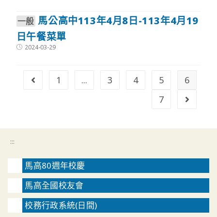
published:
馬公高中113年4月8日-113年4月19
⼀般
日午餐菜單
Post
2024-03-29
published:
1
...
3
4
5
6
Go to the previous page
7
Go to t
:::
馬高80週年校慶
馬高全國校友會
校務行政系統(日間)