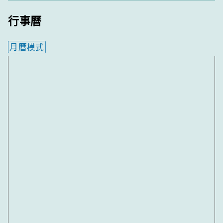
行事曆
月曆模式
內嵌行事曆為視覺預覽，完整行事曆內容請使用