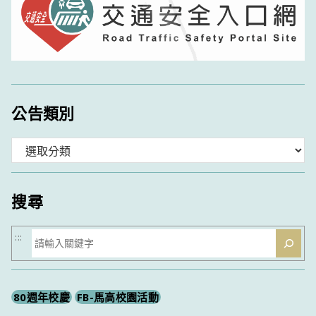
公告類別
分
類
搜尋
搜
:::
尋
80週年校慶
FB-馬高校園活動