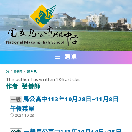
跳
轉
至
主
要
內
選單
容
/
營養師
/
第 6 頁
This author has written 136 articles
作者:
營養師
:::
馬公高中113年10月28日~11月8日
⼀般
午餐菜單
Post
2024-10-28
published:
⼀般馬公高中113年10月14日~25日