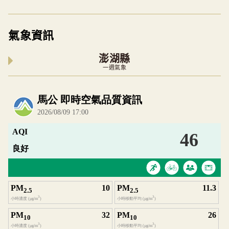
氣象資訊
澎湖縣
一週氣象
內嵌空氣品質小工具為視覺預覽，完整即時空氣