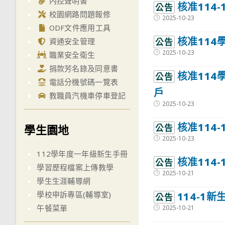
內控聲明書
核准114
公告
校園網路問題報修
Post
2025-10-23
published:
ODF文件應用工具
核准114
公告
資通安全管理
Post
2025-10-23
職業安全衛生
published:
捐款芳名錄及同意書
核准114
公告
電話分機號碼一覽表
戶
教職員汽機車停車登記
Post
2025-10-23
published:
核准114
學生園地
公告
Post
2025-10-23
published:
112學年度一年級新生手冊
核准114
公告
學習歷程檔案上傳教學
Post
2025-10-21
學生生涯輔導網
published:
學校申訴專區(輔導室)
114-1
公告
午餐菜單
Post
2025-10-21
published: