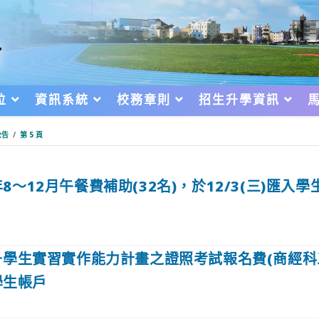
位
資訊系統
校務章則
招生升學資訊
公告
/
第 5 頁
年8～12月午餐費補助(32名)，於12/3(三)匯入
提升學生實習實作能力計畫之證照考試報名費(商經科
入學生帳戶