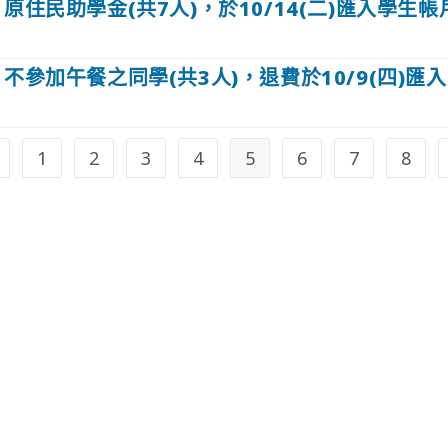
-1原住民助學金(共7人)，於10/14(二)匯入學生帳
-1不參加午餐之同學(共3人)，退費於10/9(四)匯
1
2
3
4
5
6
7
8
o to the previous page