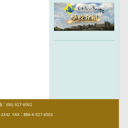
(06) 927-6502
-2342
FAX：886-6-927-6502