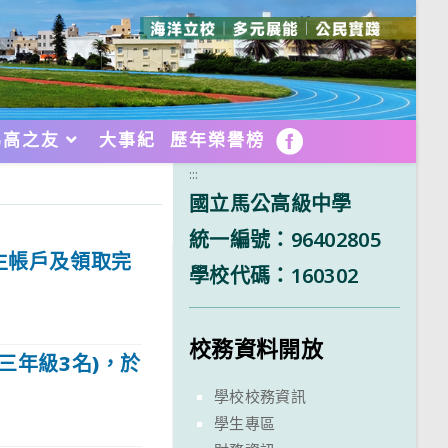
馬高之友
大事紀
歷年榮譽榜
FB
:::
國立馬公高級中學
統一編號：96402805
學生帳戶及領取完
學校代碼：160302
校務資料開放
三年級3名)，於
學校校務資訊
學生專區