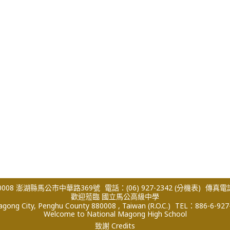
008 澎湖縣馬公市中華路369號
電話：(06) 927-2342
(分機表)
傳真電話：
歡迎蒞臨 國立馬公高級中學
ong City, Penghu County 880008 , Taiwan (R.O.C.)
TEL：886-6-927
Welcome to National Magong High School
致謝 Credits