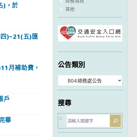
財務資訊
名)，於
其他
四)~21(五)匯
公告類別
)11月補助費，
分
類
帳戶
搜尋
搜
:::
取完畢
尋