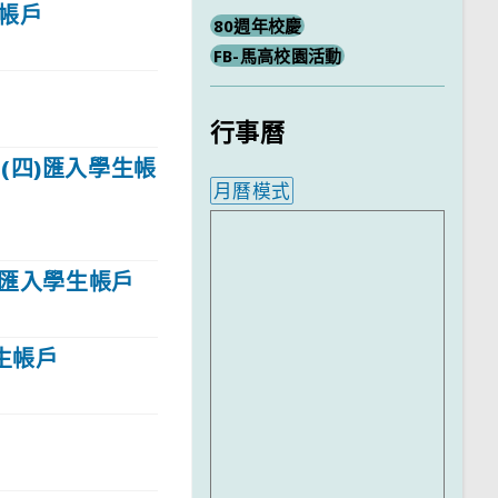
生帳戶
80週年校慶
FB-馬高校園活動
行事曆
3(四)匯入學生帳
月曆模式
內嵌行事曆為視覺預覽，完
四)匯入學生帳戶
學生帳戶