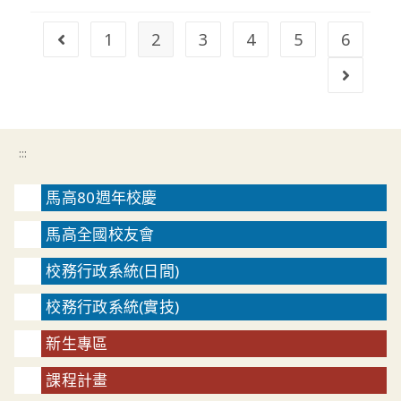
1
2
3
4
5
6
Go to the previous page
Go to t
:::
馬高80週年校慶
馬高全國校友會
校務行政系統(日間)
校務行政系統(實技)
新生專區
課程計畫