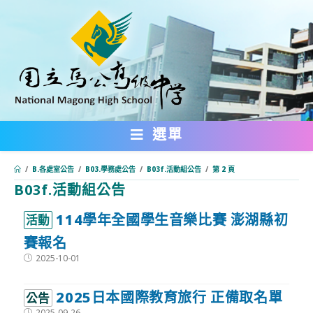
跳
轉
至
主
要
內
選單
容
/
B.各處室公告
/
B03.學務處公告
/
B03f.活動組公告
/
第 2 頁
B03f.活動組公告
:::
114學年全國學生音樂比賽 澎湖縣初
活動
賽報名
Post
2025-10-01
published:
2025日本國際教育旅行 正備取名單
公告
Post
2025-09-26