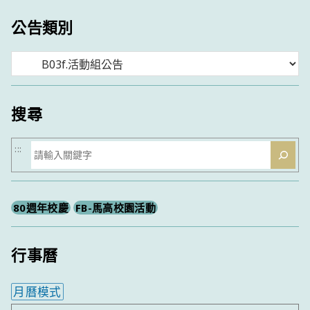
公告類別
分
類
搜尋
搜
:::
尋
80週年校慶
FB-馬高校園活動
行事曆
月曆模式