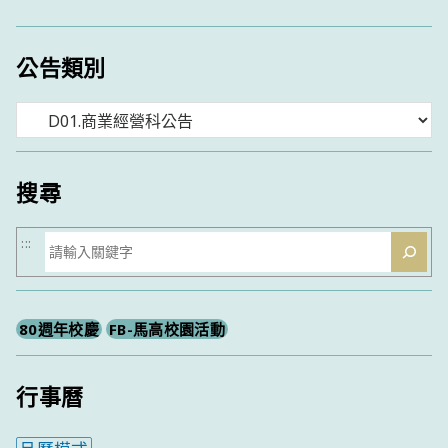
公告類別
分
類
搜尋
搜
:::
尋
80週年校慶
FB-馬高校園活動
行事曆