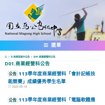
跳
轉
至
主
要
內
選單
容
/
D.技術型高中公告
/
D01.商業經營科公告
D01.商業經營科公告
:::
113學年度商業經營科「會計記帳技
公告
能競賽」成績優秀學生名單
Post
2025-05-16
published:
113學年度商業經營科「電腦軟體應
公告