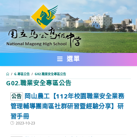
跳
轉
至
主
要
內
選單
容
/
G.專區公告
/
G02.職業安全專區公告
G02.職業安全專區公告
:::
岡山農工【112年校園職業安全業務
公告
管理輔導團南區社群研習暨經驗分享】研
習手冊
Post
2023-10-23
published: