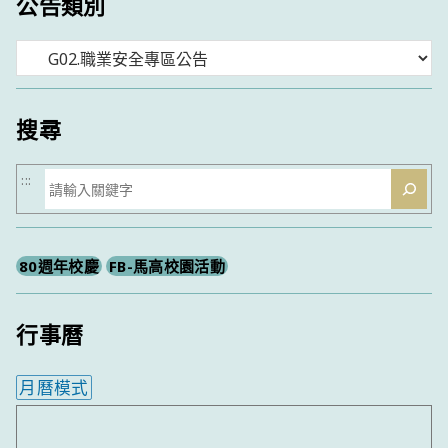
公告類別
分
類
搜尋
搜
:::
尋
80週年校慶
FB-馬高校園活動
行事曆
月曆模式
內嵌行事曆為視覺預覽，完整行事曆內容請使用