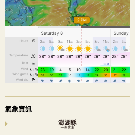
氣象資訊
澎湖縣
一週氣象