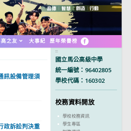
馬高之友
大事紀
歷年榮譽榜
FB
:::
國立馬公高級中學
統一編號：96402805
通訊設備管理須
學校代碼：160302
校務資料開放
學校校務資訊
學生專區
行政訴訟判決重