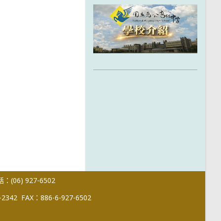
(06) 927-6502
-2342
FAX：886-6-927-6502