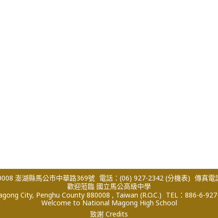
008 澎湖縣馬公市中華路369號
電話：(06) 927-2342
(分機表)
傳真電話：
歡迎蒞臨 國立馬公高級中學
ong City, Penghu County 880008 , Taiwan (R.O.C.)
TEL：886-6-927
Welcome to National Magong High School
致謝 Credits