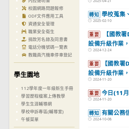
內控聲明書
Post
2025-04-21
published:
校園網路問題報修
學校蒐集
轉知
ODF文件應用工具
Post
2025-02-10
資通安全管理
published:
職業安全衛生
【國教署DN
重要
捐款芳名錄及同意書
設備升級作業，
電話分機號碼一覽表
Post
2024-12-24
published:
教職員汽機車停車登記
【國教署DN
重要
設備升級作業，
學生園地
Post
2024-11-20
published:
112學年度一年級新生手冊
今日(11月
重要
學習歷程檔案上傳教學
Post
2024-11-20
學生生涯輔導網
published:
學校申訴專區(輔導室)
有關公務
轉知
午餐菜單
Post
2024-10-08
published: