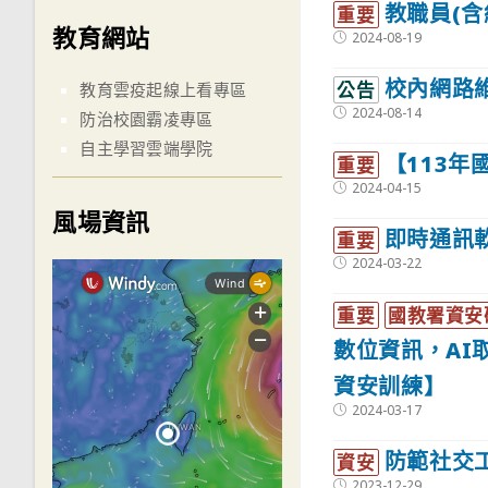
教職員(含
重要
教育網站
Post
2024-08-19
published:
校內網路維
公告
教育雲疫起線上看專區
Post
2024-08-14
防治校園霸凌專區
published:
自主學習雲端學院
【113
重要
Post
2024-04-15
published:
風場資訊
即時通訊
重要
Post
2024-03-22
published:
重要
國教署資安
數位資訊，AI
資安訓練】
Post
2024-03-17
published:
防範社交
資安
Post
2023-12-29