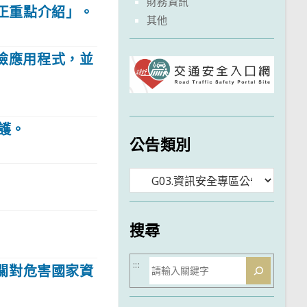
財務資訊
修正重點介紹」。
其他
風險應用程式，並
護。
公告類別
分
類
搜尋
搜
:::
關對危害國家資
尋