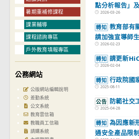
點分析報告」及
暑期重補修課程
Post
2026-03-26
published:
課業輔導
教育部有關
轉知
請加強宣導師生
課程諮詢專區
Post
2026-02-23
published:
戶外教育填報專區
請更新H
轉知
Post
2026-02-04
published:
公務網站
行政院國
轉知
Post
2025-08-11
公版網站編輯說明
published:
差勤系統
防範社交
公告
公文系統
Post
2025-04-28
published:
教育雲信箱
為因應新
轉知
教職員工信箱
請購系統
通安全產品限