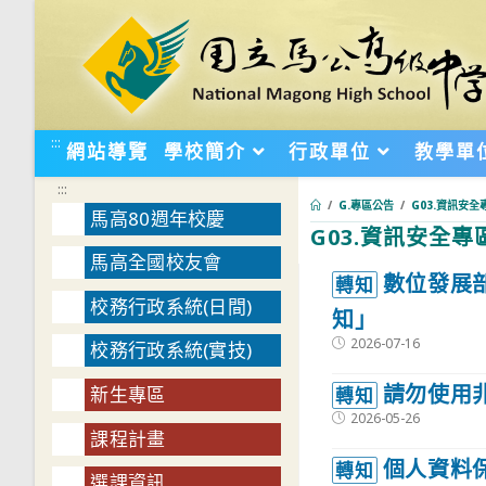
跳
轉
至
主
要
:::
網站導覽
學校簡介
行政單位
教學單
內
:::
容
/
G.專區公告
/
G03.資訊安全
馬高80週年校慶
G03.資訊安全專
馬高全國校友會
:::
數位發展
轉知
校務行政系統(日間)
知」
Post
2026-07-16
校務行政系統(實技)
published:
請勿使用
新生專區
轉知
Post
2026-05-26
published:
課程計畫
個人資料
轉知
選課資訊