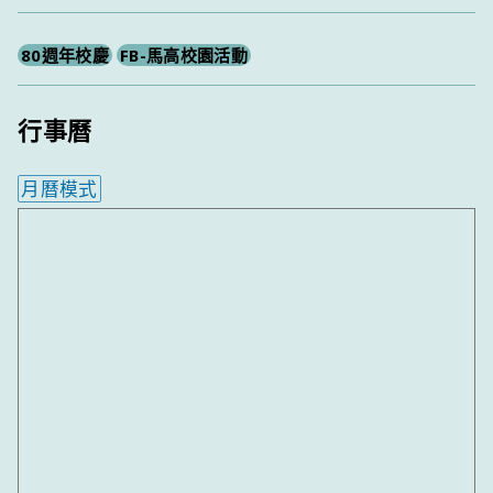
尋
80週年校慶
FB-馬高校園活動
行事曆
月曆模式
內嵌行事曆為視覺預覽，完整行事曆內容請使用