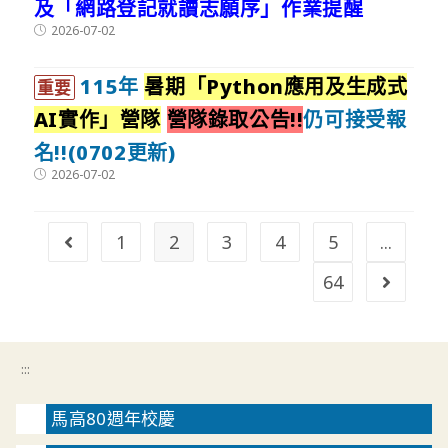
及「網路登記就讀志願序」作業提醒
Post
2026-07-02
published:
115年
暑期「Python應用及生成式
重要
AI實作」營隊
營隊錄取公告!!
仍可接受報
名!!(0702更新)
Post
2026-07-02
published:
1
2
3
4
5
...
Go to the previous page
64
Go to t
:::
馬高80週年校慶