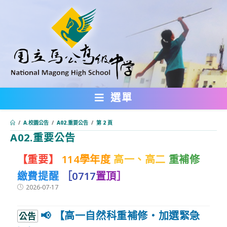
跳
轉
至
主
要
內
選單
容
/
A.校園公告
/
A02.重要公告
/
第 2 頁
A02.重要公告
:::
【重要】
114學年度
高一、高二
重補修
繳費提醒
［0717
置頂］
Post
2026-07-17
published:
📢 【高一自然科重補修・加選緊急
公告