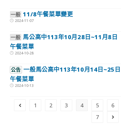
published:
11/8午餐菜單變更
⼀般
Post
2024-11-07
published:
馬公高中113年10月28日~11月8日
⼀般
午餐菜單
Post
2024-10-28
published:
⼀般馬公高中113年10月14日~25日
公告
午餐菜單
Post
2024-10-13
published:
1
2
3
4
5
6
Go to the previous page
7
Go to t