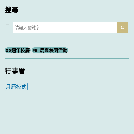
搜尋
搜
:::
尋
80週年校慶
FB-馬高校園活動
行事曆
月曆模式
內嵌行事曆為視覺預覽，完整行事曆內容請使用