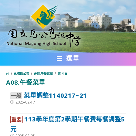
跳
轉
至
主
要
內
選單
容
/
A.校園公告
/
A08.午餐菜單
/
第 4 頁
A08.午餐菜單
:::
菜單調整1140217~21
⼀般
Post
2025-02-17
published:
113學年度第2學期午餐費每餐調整5
重要
元
Post
2025-02-05