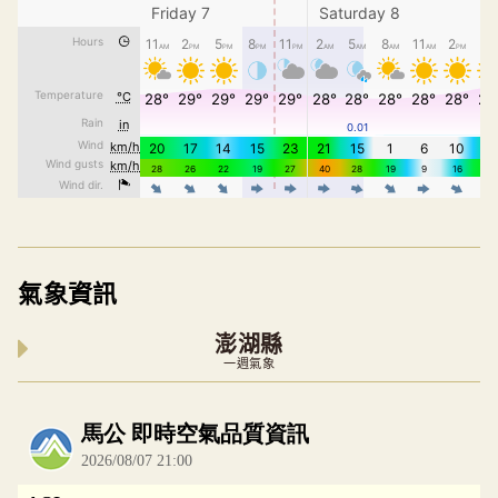
氣象資訊
澎湖縣
一週氣象
內嵌空氣品質小工具為視覺預覽，完整即時空氣