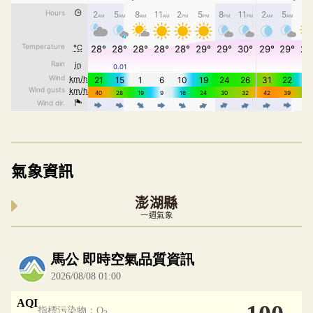
氣象資訊
澎湖縣
一週氣象
內嵌空氣品質小工具為視覺預覽，完整即時空氣