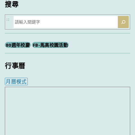
搜尋
搜
:::
尋
80週年校慶
FB-馬高校園活動
行事曆
月曆模式
內嵌行事曆為視覺預覽，完整行事曆內容請使用