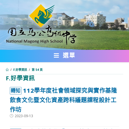
跳
轉
至
主
要
內
選單
容
/
F.好學資訊
/
第 54 頁
F.好學資訊
:::
112學年度社會領域探究與實作基隆
轉知
飲食文化暨文化資產跨科議題課程設計工
作坊
Post
2023-09-13
published: