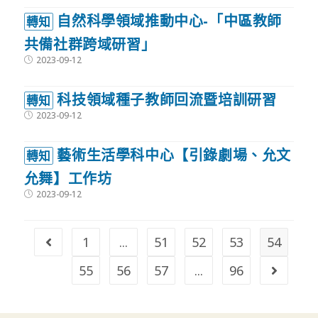
自然科學領域推動中心-「中區教師
轉知
共備社群跨域研習」
Post
2023-09-12
published:
科技領域種子教師回流暨培訓研習
轉知
Post
2023-09-12
published:
藝術生活學科中心【引錄劇場、允文
轉知
允舞】工作坊
Post
2023-09-12
published:
1
...
51
52
53
54
Go to the previous page
55
56
57
...
96
Go to t