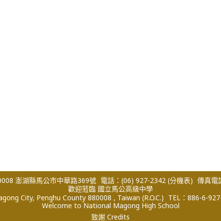
008 澎湖縣馬公市中華路369號
電話：(06) 927-2342
(分機表)
傳真電話：
歡迎蒞臨 國立馬公高級中學
ong City, Penghu County 880008 , Taiwan (R.O.C.)
TEL：886-6-927
Welcome to National Magong High School
致謝 Credits