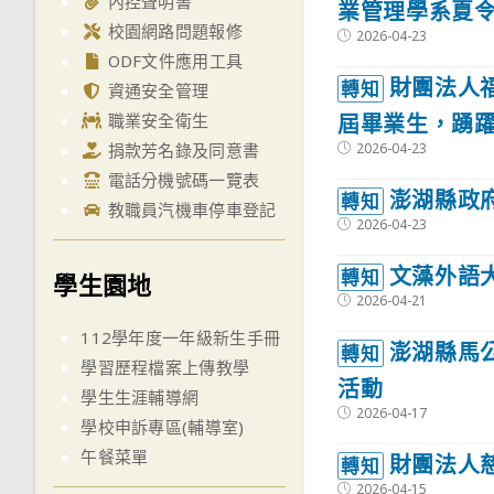
內控聲明書
業管理學系夏
校園網路問題報修
Post
2026-04-23
published:
ODF文件應用工具
財團法人
轉知
資通安全管理
屆畢業生，踴
職業安全衛生
Post
2026-04-23
捐款芳名錄及同意書
published:
電話分機號碼一覽表
澎湖縣政府
轉知
教職員汽機車停車登記
Post
2026-04-23
published:
文藻外語
轉知
學生園地
Post
2026-04-21
published:
112學年度一年級新生手冊
澎湖縣馬
轉知
學習歷程檔案上傳教學
活動
學生生涯輔導網
Post
2026-04-17
學校申訴專區(輔導室)
published:
午餐菜單
財團法人
轉知
Post
2026-04-15