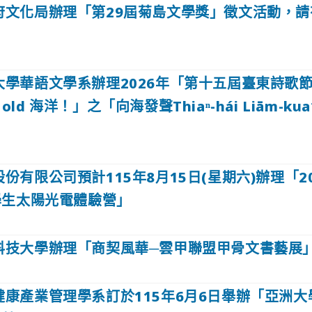
府文化局辦理「第29屆菊島文學獎」徵文活動，
大學華語文學系辦理2026年「第十五屆臺東詩歌
 Hold 海洋！」之「向海發聲Thiaⁿ-hái Liām-
份有限公司預計115年8月15日(星期六)辦理「2
學生太陽光電體驗營」
科技大學辦理「商契風華─雲甲聯盟甲骨文書藝展
康產業管理學系訂於115年6月6日舉辦「亞洲大學