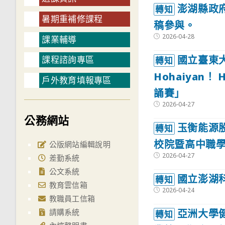
澎湖縣政
轉知
暑期重補修課程
稿參與。
Post
2026-04-28
課業輔導
published:
國立臺東
課程諮詢專區
轉知
Hohaiyan！
戶外教育填報專區
誦賽」
Post
2026-04-27
published:
公務網站
玉衡能源股
轉知
校院暨高中職
公版網站編輯說明
Post
2026-04-27
差勤系統
published:
公文系統
國立澎湖
轉知
教育雲信箱
Post
2026-04-24
published:
教職員工信箱
亞洲大學健
請購系統
轉知