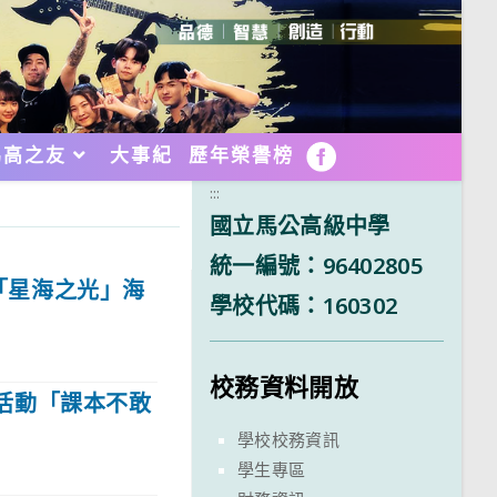
馬高之友
大事紀
歷年榮譽榜
FB
:::
國立馬公高級中學
統一編號：96402805
年「星海之光」海
學校代碼：160302
校務資料開放
活動「課本不敢
學校校務資訊
學生專區