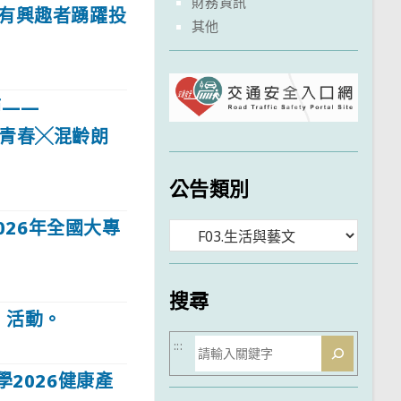
財務資訊
請有興趣者踴躍投
其他
節——
kua青春╳混齡朗
公告類別
026年全國大專
分
類
搜尋
」活動。
搜
:::
尋
2026健康產