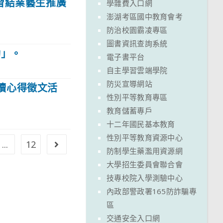
習結業藝生推廣
學雜費入口網
澎湖考區國中教育會考
防治校園霸凌專區
圖書資訊查詢系統
動」。
電子書平台
自主學習雲端學院
防災宣導網站
讀心得徵文活
性別平等教育專區
教育儲蓄專戶
十二年國民基本教育
性別平等教育資源中心
...
12
Go to the next page
防制學生藥濫用資源網
大學招生委員會聯合會
技專校院入學測驗中心
內政部警政署165防詐騙專
區
交通安全入口網