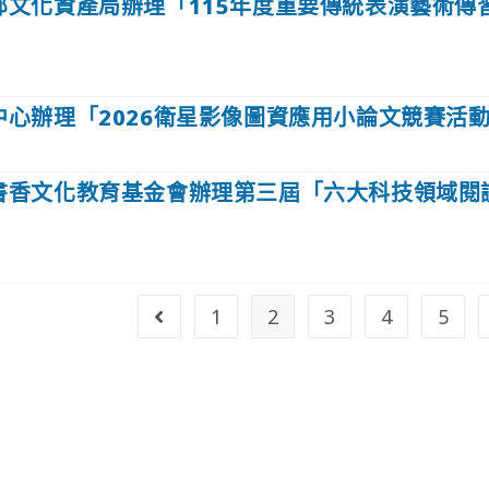
部文化資產局辦理「115年度重要傳統表演藝術傳
中心辦理「2026衛星影像圖資應用小論文競賽活
書香文化教育基金會辦理第三屆「六大科技領域閱
1
2
3
4
5
Go to the previous page