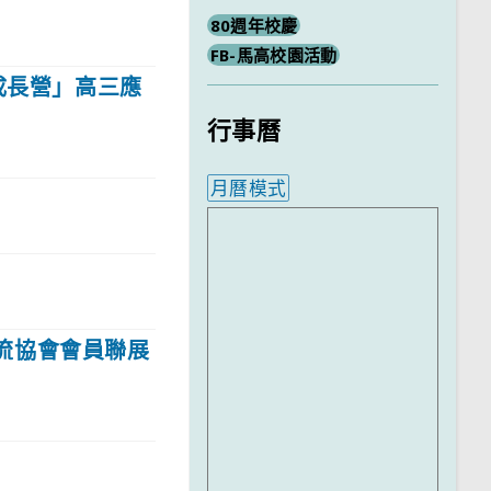
80週年校慶
FB-馬高校園活動
成長營」高三應
行事曆
月曆模式
內嵌行事曆為視覺預覽，完
流協會會員聯展