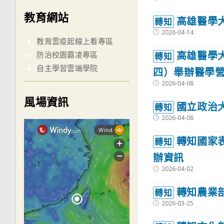
published:
教育網站
高雄醫學
轉知
Post
2026-04-14
published:
教育雲疫起線上看專區
高雄醫學大
防治校園霸凌專區
轉知
自主學習雲端學院
四）舉辦醫學
Post
2026-04-08
published:
風場資訊
國立政治
轉知
Post
2026-04-08
published:
轉知國家
轉知
辦資訊
Post
2026-04-02
published:
轉知農業
轉知
Post
2026-03-25
published: