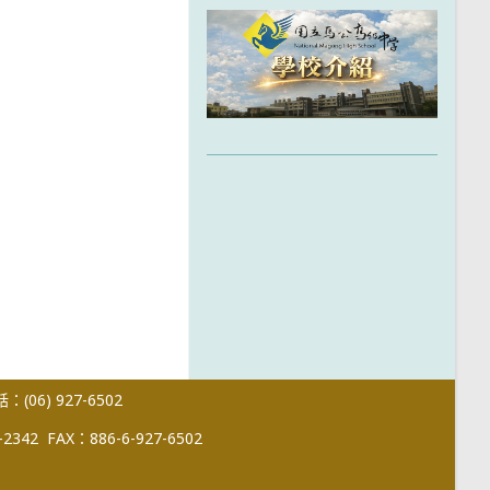
(06) 927-6502
-2342
FAX：886-6-927-6502