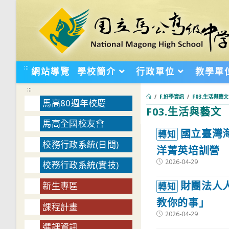
跳
轉
至
主
要
:::
網站導覽
學校簡介
行政單位
教學單
內
:::
容
/
F.好學資訊
/
F03.生活與藝文
馬高80週年校慶
F03.生活與藝文
馬高全國校友會
:::
國立臺灣海
轉知
校務行政系統(日間)
洋菁英培訓營
Post
2026-04-29
校務行政系統(實技)
published:
財團法人
新生專區
轉知
教你的事」
課程計畫
Post
2026-04-29
published:
選課資訊