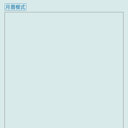
月曆模式
內嵌行事曆為視覺預覽，完整行事曆內容請使用