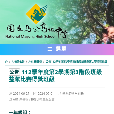
跳
轉
至
主
要
內
選單
容
/
A.校園公告
/
A01.榮譽榜
/
公告112學年度第2學期第3階段班級整潔比賽得獎班級
112學年度第2學期第3階段班級
:::
公告
整潔比賽得獎班級
Post
Post
Post
2024-06-27
2024-07-01
學務處衛生組長
published:
last
author:
Post
A01.榮譽榜
/
B03d.衛生組公告
modified:
category:
一年級組：