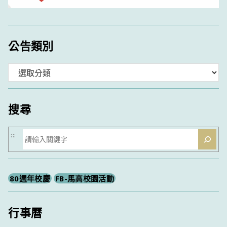
公告類別
分
類
搜尋
搜
:::
尋
80週年校慶
FB-馬高校園活動
行事曆