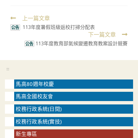
上一篇文章
Read
113年度暑假班級返校打掃分配表
more
公告
下一篇文章
articles
113年度教育部氣候變遷教育教案設計競賽
公告
:::
馬高80週年校慶
馬高全國校友會
校務行政系統(日間)
校務行政系統(實技)
新生專區