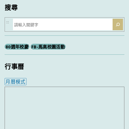
搜尋
搜
:::
尋
80週年校慶
FB-馬高校園活動
行事曆
月曆模式
內嵌行事曆為視覺預覽，完整行事曆內容請使用