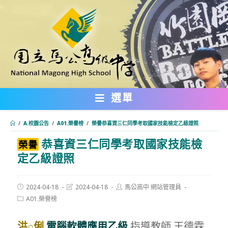
跳
轉
至
主
要
內
選單
容
/
A.校園公告
/
A01.榮譽榜
/
榮譽恭喜資三仁同學考取國家技能檢定乙級證照
恭喜資三仁同學考取國家技能檢
:::
榮譽
定乙級證照
Post
Post
Post
2024-04-18
2024-04-18
馬公高中 網站管理員
published:
last
author:
Post
A01.榮譽榜
modified:
category:
洪○俐
電腦軟體應用乙級
指導教師 王德霖