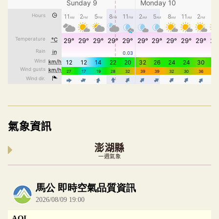
氣象資訊
澎湖縣
一週氣象
內嵌空氣品質小工具為視覺預覽，完整即時空氣