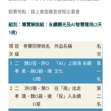
競賽地點：線上書面審查遊程企畫書
組別：導覽解說組：永續觀光及AI智慧運用(2天
1夜)
項
班
參賽同學姓名
作品名稱
名
次
級
次
1
二
魏O芸、許O
「AI」上排灣 永續
第
孝
柔、趙O穎、陳
文化
一
O閎
名
2
二
洪O珊、葉O
往「南」出走
第
孝
瑀、魏O晨、連
「投」入永續
二
O荃
名