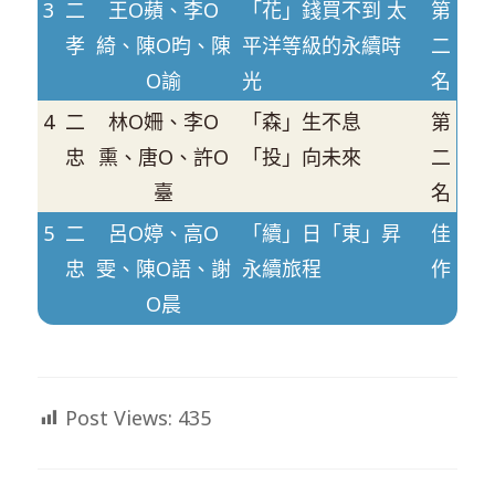
3
二
王O蘋、李O
「花」錢買不到 太
第
孝
綺、陳O昀、陳
平洋等級的永續時
二
O諭
光
名
4
二
林O姍、李O
「森」生不息
第
忠
熏、唐O、許O
「投」向未來
二
臺
名
5
二
呂O婷、高O
「續」日「東」昇
佳
忠
雯、陳O語、謝
永續旅程
作
O晨
Post Views:
435