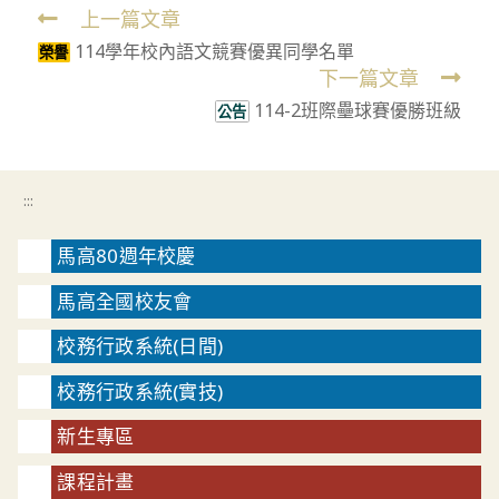
上一篇文章
Read
114學年校內語文競賽優異同學名單
more
榮譽
下一篇文章
articles
114-2班際壘球賽優勝班級
公告
:::
馬高80週年校慶
馬高全國校友會
校務行政系統(日間)
校務行政系統(實技)
新生專區
課程計畫