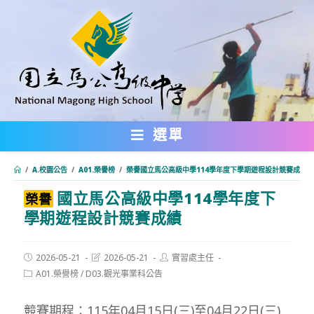
跳
轉
至
主
要
內
選單
容
/
A.校園公告
/
A01.榮譽榜
/
榮譽國立馬公高級中學114學年度下學期遊程設計競賽成績
國立馬公高級中學114學年度下
:::
榮譽
學期遊程設計競賽成績
Post
Post
Post
2026-05-21
2026-05-21
實習處主任
published:
last
author:
Post
A01.榮譽榜
/
D03.觀光事業科公告
modified:
category:
競賽期程：115年04月15日(三)至04月22日(三)