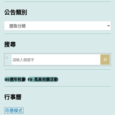
公告類別
分
類
搜尋
搜
:::
尋
80週年校慶
FB-馬高校園活動
行事曆
月曆模式