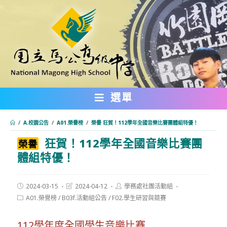
跳
轉
至
主
要
內
選單
容
/
A.校園公告
/
A01.榮譽榜
/
榮譽 狂賀！112學年全國音樂比賽團體組特優！
狂賀！112學年全國音樂比賽團
:::
榮譽
體組特優！
Post
Post
Post
2024-03-15
2024-04-12
學務處社團活動組
published:
last
author:
Post
A01.榮譽榜
/
B03f.活動組公告
/
F02.學生研習與競賽
modified:
category:
112學年度全國學生音樂比賽