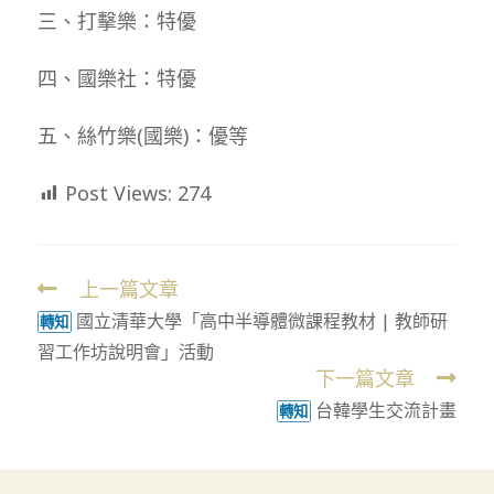
三、打擊樂：特優
四、國樂社：特優
五、絲竹樂(國樂)：優等
Post Views:
274
上一篇文章
Read
國立清華大學「高中半導體微課程教材 | 教師研
more
轉知
習工作坊說明會」活動
articles
下一篇文章
台韓學生交流計畫
轉知