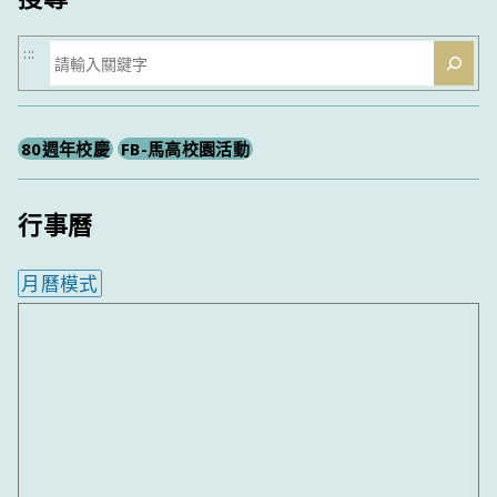
搜
:::
尋
80週年校慶
FB-馬高校園活動
行事曆
月曆模式
內嵌行事曆為視覺預覽，完整行事曆內容請使用