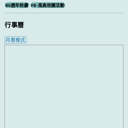
80週年校慶
FB-馬高校園活動
行事曆
月曆模式
內嵌行事曆為視覺預覽，完整行事曆內容請使用