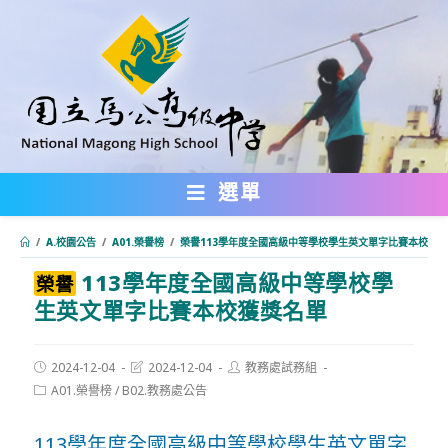
跳
轉
至
主
要
內
選單
容
/
A.校園公告
/
A01.榮譽榜
/
榮譽113學年度全國高級中等學校學生英文單字比賽本校獲
113學年度全國高級中等學校學
:::
榮譽
生英文單字比賽本校獲獎名單
Post
Post
Post
2024-12-04
2024-12-04
教務處試務組
published:
last
author:
Post
A01.榮譽榜
/
B02.教務處公告
modified:
category:
113學年度全國高級中等學校學生英文單字