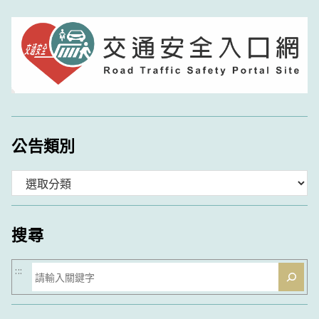
公告類別
分
類
搜尋
搜
:::
尋