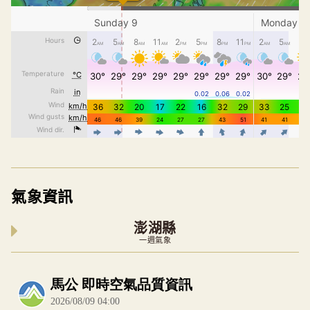
氣象資訊
澎湖縣
一週氣象
內嵌空氣品質小工具為視覺預覽，完整即時空氣