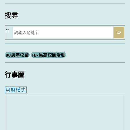
類
搜尋
搜
:::
尋
80週年校慶
FB-馬高校園活動
行事曆
月曆模式
內嵌行事曆為視覺預覽，完整行事曆內容請使用