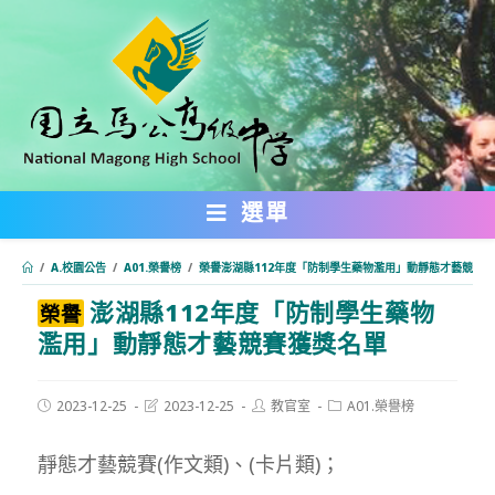
跳
轉
至
主
要
內
選單
容
/
A.校園公告
/
A01.榮譽榜
/
榮譽澎湖縣112年度「防制學生藥物濫用」動靜態才藝競賽
澎湖縣112年度「防制學生藥物
:::
榮譽
濫用」動靜態才藝競賽獲獎名單
Post
Post
Post
Post
2023-12-25
2023-12-25
教官室
A01.榮譽榜
published:
last
author:
category:
modified:
靜態才藝競賽(作文類)、(卡片類)；