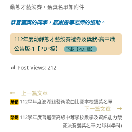
動態才藝競賽，獲獎名單如附件
恭喜獲獎的同學，感謝指導老師的協助。
112年度動靜態才藝競賽禮券及獎狀-高中職
公告版-1【PDF檔】
下載【PDF檔】
Post Views:
212
上一篇文章
Read
112學年度澎湖縣藝術歌曲比賽本校獲獎名單
more
榮譽
下一篇文章
articles
112學年度普通型高級中等學校數學及資訊能力競
榮譽
賽決賽獲獎名單(地球科學科)