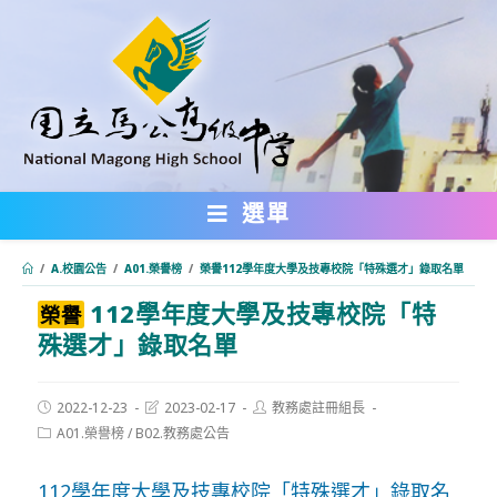
跳
轉
至
主
要
內
選單
容
/
A.校園公告
/
A01.榮譽榜
/
榮譽112學年度大學及技專校院「特殊選才」錄取名單
112學年度大學及技專校院「特
:::
榮譽
殊選才」錄取名單
Post
Post
Post
2022-12-23
2023-02-17
教務處註冊組長
published:
last
author:
Post
A01.榮譽榜
/
B02.教務處公告
modified:
category:
112學年度大學及技專校院「特殊選才」錄取名