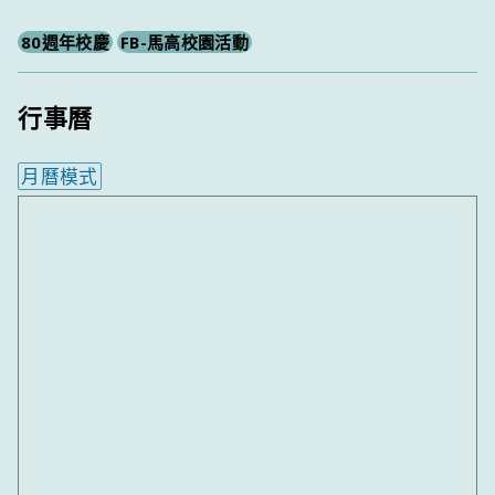
80週年校慶
FB-馬高校園活動
行事曆
月曆模式
內嵌行事曆為視覺預覽，完整行事曆內容請使用