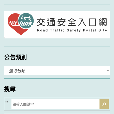
公告類別
分
類
搜尋
搜
:::
尋