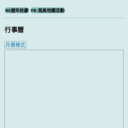
80週年校慶
FB-馬高校園活動
行事曆
月曆模式
內嵌行事曆為視覺預覽，完整行事曆內容請使用