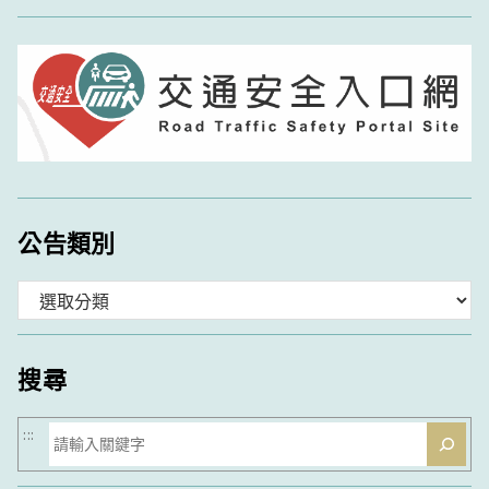
公告類別
分
類
搜尋
搜
:::
尋