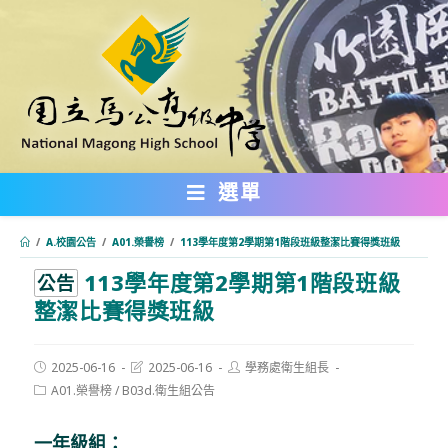
跳
轉
至
主
要
內
選單
容
/
A.校園公告
/
A01.榮譽榜
/
113學年度第2學期第1階段班級整潔比賽得獎班級
113學年度第2學期第1階段班級
:::
公告
整潔比賽得獎班級
Post
Post
Post
2025-06-16
2025-06-16
學務處衛生組長
published:
last
author:
Post
A01.榮譽榜
/
B03d.衛生組公告
modified:
category:
一年級組：