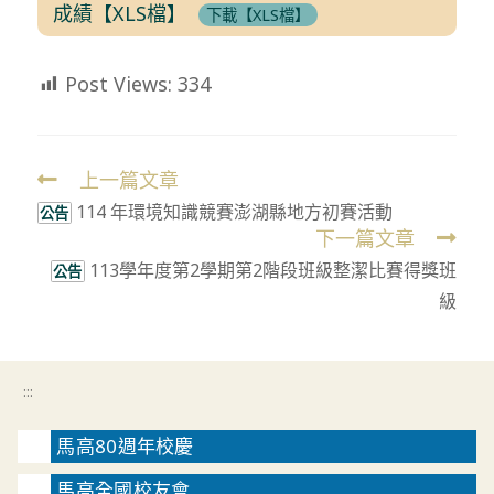
成績【XLS檔】
下載【XLS檔】
Post Views:
334
上一篇文章
Read
114 年環境知識競賽澎湖縣地方初賽活動
more
公告
下一篇文章
articles
113學年度第2學期第2階段班級整潔比賽得獎班
公告
級
:::
馬高80週年校慶
馬高全國校友會