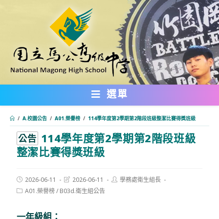
跳
轉
至
主
要
內
選單
容
/
A.校園公告
/
A01.榮譽榜
/
114學年度第2學期第2階段班級整潔比賽得獎班級
114學年度第2學期第2階段班級
:::
公告
整潔比賽得獎班級
Post
Post
Post
2026-06-11
2026-06-11
學務處衛生組長
published:
last
author:
Post
A01.榮譽榜
/
B03d.衛生組公告
modified:
category:
一年級組：