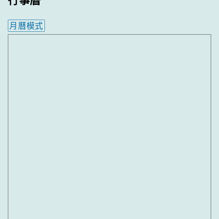
月曆模式
內嵌行事曆為視覺預覽，完整行事曆內容請使用