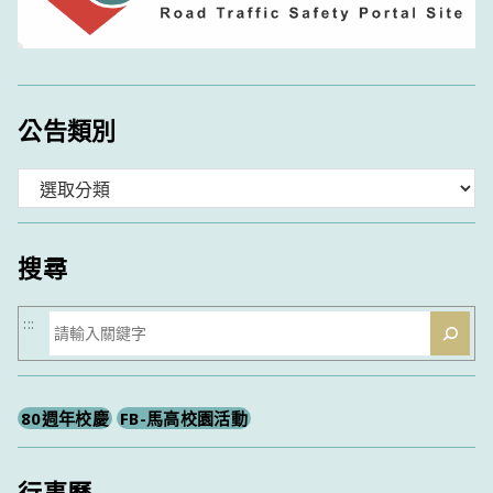
公告類別
分
類
搜尋
搜
:::
尋
80週年校慶
FB-馬高校園活動
行事曆