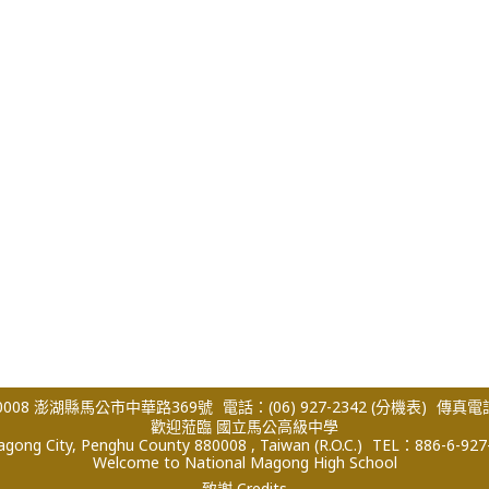
008 澎湖縣馬公市中華路369號
電話：(06) 927-2342
(分機表)
傳真電話：
歡迎蒞臨 國立馬公高級中學
ong City, Penghu County 880008 , Taiwan (R.O.C.)
TEL：886-6-927
Welcome to National Magong High School
致謝 Credits