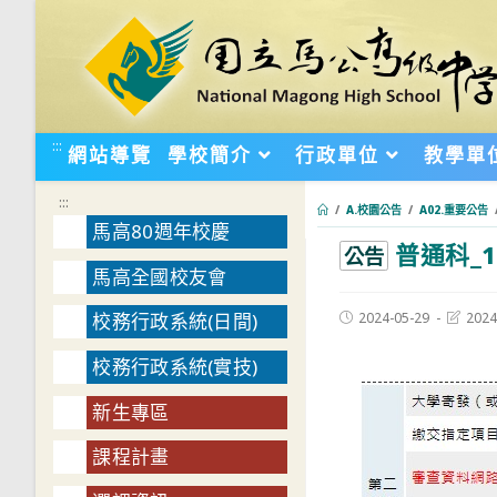
跳
轉
至
主
要
:::
網站導覽
學校簡介
行政單位
教學單
內
容
:::
/
A.校園公告
/
A02.重要公告
馬高80週年校慶
普通科_
:::
公告
馬高全國校友會
Post
Post
2024-05-29
2024
校務行政系統(日間)
published:
last
modifie
校務行政系統(實技)
新生專區
課程計畫