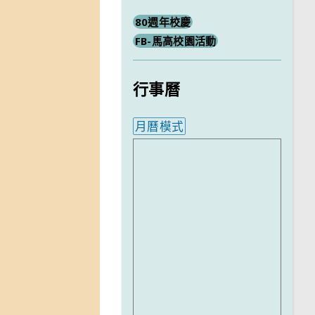
80週年校慶
FB-馬高校園活動
行事曆
月曆模式
內嵌行事曆為視覺預覽，完