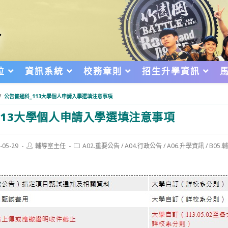
位
資訊系統
校務章則
招生升學資訊
/
公告普通科_113大學個人申請入學選填注意事項
113大學個人申請入學選填注意事項
Post
Post
-05-29
輔導室主任
A02.重要公告
/
A04.行政公告
/
A06.升學資訊
/
B05
author:
category:
d: