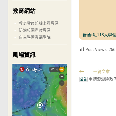
教育網站
教育雲疫起線上看專區
防治校園霸凌專區
普通科_113大學
自主學習雲端學院
Post Views:
266
風場資訊
Read
上一篇文章
申請澎湖縣政
more
公告
articles