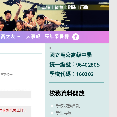
馬高之友
大事紀
歷年榮譽榜
FB
:::
國立馬公高級中學
統一編號：96402805
學校代碼：160302
.輔導室公告
校務資料開放
學校校務資訊
學生專區