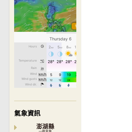
氣象資訊
澎湖縣
一週氣象