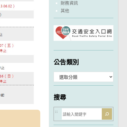
財務資訊
其他
公告類別
分
類
搜尋
搜
:::
尋